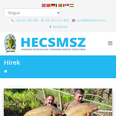
+36 62 543-490
+36 30 724-1439
iroda@hecsmsz.hu
Facebook
Hírek