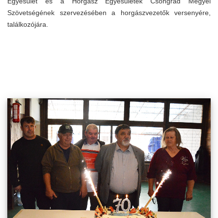
Egyesület és a Horgász Egyesületek Csongrád Megyei
Szövetségének szervezésében a horgászvezetők versenyére,
találkozójára.