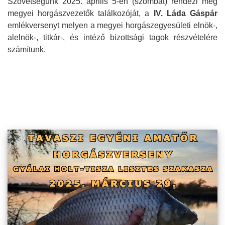
Szövetségünk 2025. április 5-én (szombat) rendezi meg
megyei horgászvezetők találkozóját, a
IV. Láda Gáspár
emlékversenyt melyen a megyei horgászegyesületi elnök-,
alelnök-, titkár-, és intéző bizottsági tagok részvételére
számítunk.