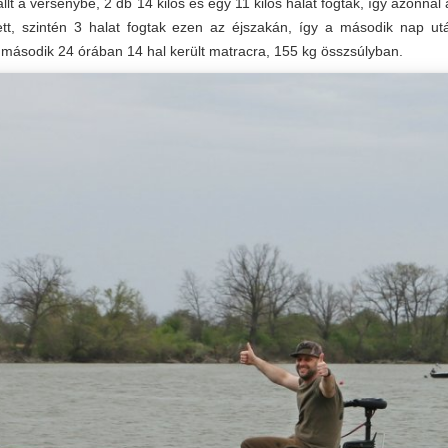
t a versenybe, 2 db 14 kilós és egy 11 kilós halat fogtak, így azonnal á
t, szintén 3 halat fogtak ezen az éjszakán, így a második nap után
második 24 órában 14 hal került matracra, 155 kg összsúlyban.