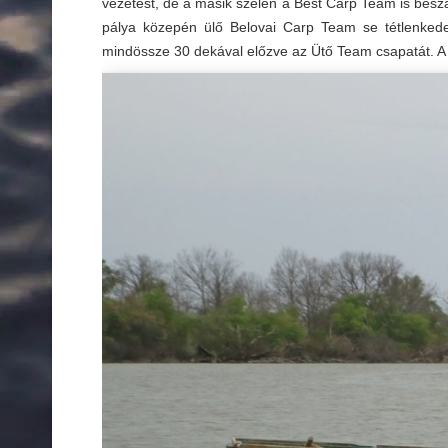
vezetést, de a másik szélen a Best Carp Team is beszáll
pálya közepén ülő Belovai Carp Team se tétlenkedet
mindössze 30 dekával előzve az Ütő Team csapatát. A 