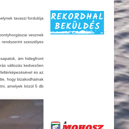
elynek tavaszi fordulója
 pontyhorgászai vesznek
a rendszerint szeszélyes
csapatok, ám hidegfront
járás változás kedvezően
 feltérképezésével és az
ette, hogy bizakodhatnak
tni, amelyek közül 5 db