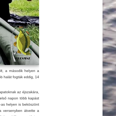
olt, a második helyen a
b halát fogták eddig, 14
sapatoknak az éjszakára,
 első napon több kapást
3-as helyen is beköszönt
a versenyben átvette a