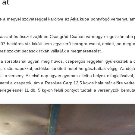
 át
re a megyei szövetséggel karöltve az Atka kupa pontyfogó versenyt, am
asszal és ősszel zajlik és Csongrád-Csanád vármegye legelszántabb
107 hektáros víz lakóit nem egyszerű horogra csalni, emiatt, no meg 
hez szokott pecások ritkán vállalják a megmérettetést.
, a sorsolásnál ugyan még hűvös, csepergős reggelen gyülekeztek a 
, esős napokkal, estékkel tarkított hetet horgászhattak végig. Az idő
ult a verseny. Az első nap ugyan gyorsan eltelt a helyek elfoglalásával,
tatni a csapatok, ám a Resolute Carp 12,5 kg-os hala már előre vetít
legelésnél 11 db, 5 kg-on felüli pontyot tudtak a versenyzők bemuta