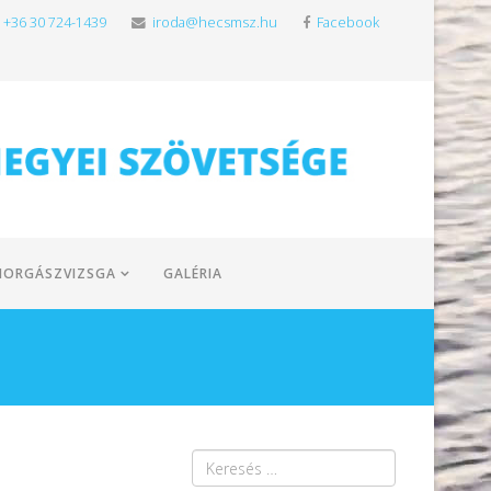
+36 30 724-1439
iroda@hecsmsz.hu
Facebook
HORGÁSZVIZSGA
GALÉRIA