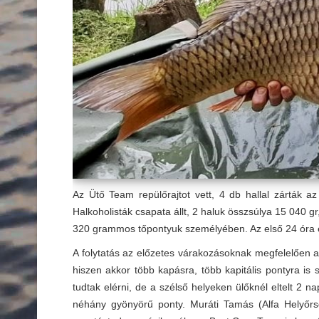
Az Ütő Team repülőrajtot vett, 4 db hallal zárták 
Halkoholisták csapata állt, 2 haluk összsúlya 15 040 
320 grammos tőpontyuk személyében. Az első 24 óra e
A folytatás az előzetes várakozásoknak megfelelően al
hiszen akkor több kapásra, több kapitális pontyra i
tudtak elérni, de a szélső helyeken ülőknél eltelt 2 
néhány gyönyörű ponty. Muráti Tamás (Alfa Helyőrs