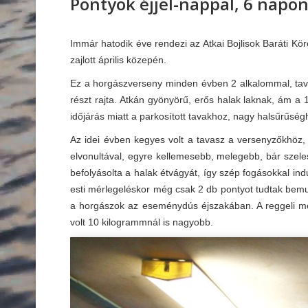
Pontyok éjjel-nappal, 6 napon
Immár hatodik éve rendezi az Atkai Bojlisok Baráti Kö
zajlott április közepén.
Ez a horgászverseny minden évben 2 alkalommal, tav
részt rajta. Atkán gyönyörű, erős halak laknak, ám a 
időjárás miatt a parkosított tavakhoz, nagy halsűrűség
Az idei évben kegyes volt a tavasz a versenyzőkhöz
elvonultával, egyre kellemesebb, melegebb, bár szeles
befolyásolta a halak étvágyát, így szép fogásokkal ind
esti mérlegeléskor még csak 2 db pontyot tudtak bemu
a horgászok az eseménydús éjszakában. A reggeli mér
volt 10 kilogrammnál is nagyobb.