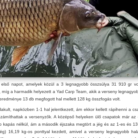
az első napot, amelyek közül a 3 legnagyobb összsúlya 31 910 gr v
gr, míg a harmadik helyezett a Yad Carp Team, akik a verseny legnagyob
redménye 13 db megfogott hal mellett 128 kg összfogás volt.
akult, napközben 1-1 hal jelentkezett, ám ekkor kellett rápihenni a c
s számíthattak a versenyzők. A középső helyeken ülő csapatok már az
nap kapás nélkül, ám a második éjszaka megtört a jég és az 1-es és 1
ég) 16,19 kg-os ponttyal kezdett, amivel a verseny legnagyobb hal