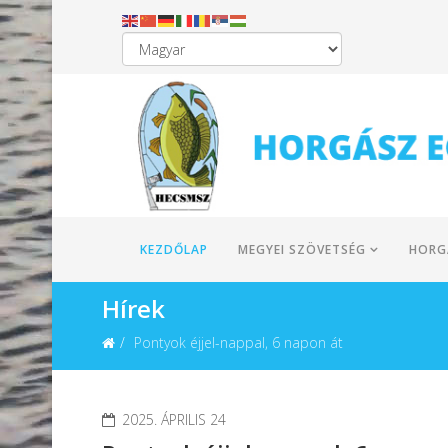
KEZDŐLAP
MEGYEI SZÖVETSÉG
HORG
Hírek
Pontyok éjjel-nappal, 6 napon át
2025. ÁPRILIS 24