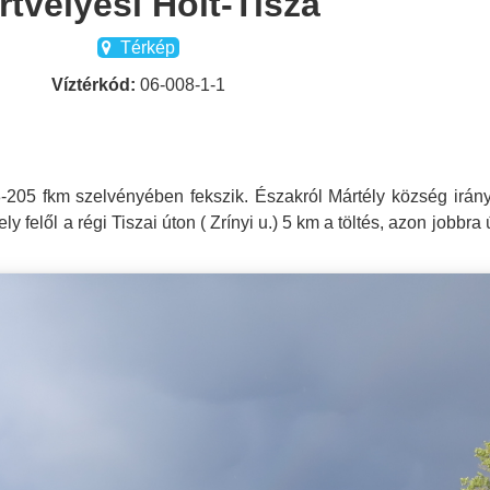
rtvélyesi Holt-Tisza
Térkép
Víztérkód:
06-008-1-1
-205 fkm szelvényében fekszik. Északról Mártély község irán
felől a régi Tiszai úton ( Zrínyi u.) 5 km a töltés, azon jobbra 