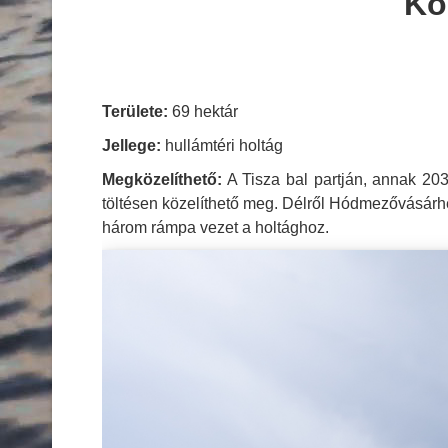
Kö
Területe:
69 hektár
Jellege:
hullámtéri holtág
Megközelíthető:
A Tisza bal partján, annak 203
töltésen közelíthető meg. Délről Hódmezővásárhely 
három rámpa vezet a holtághoz.