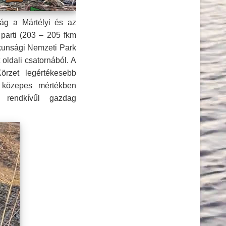
tág a Mártélyi és az
 parti (203 – 205 fkm
skunsági Nemzeti Park
 oldali csatornából. A
örzet legértékesebb
re közepes mértékben
n rendkívűl gazdag