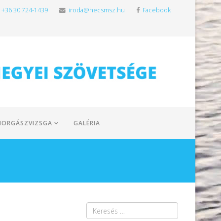
+36 30 724-1439
iroda@hecsmsz.hu
Facebook
HORGÁSZVIZSGA
GALÉRIA