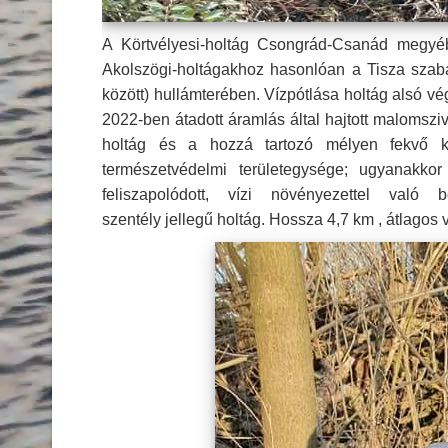
A Körtvélyesi-holtág Csongrád-Csanád megyéb
Akolszögi-holtágakhoz hasonlóan a Tisza szabál
között) hullámterében. Vízpótlása holtág alsó v
2022-ben átadott áramlás által hajtott malomsziva
holtág és a hozzá tartozó mélyen fekvő ku
természetvédelmi területegysége; ugyanakkor
feliszapolódott, vízi növényezettel val
szentély jellegű holtág. Hossza 4,7 km , átlagos