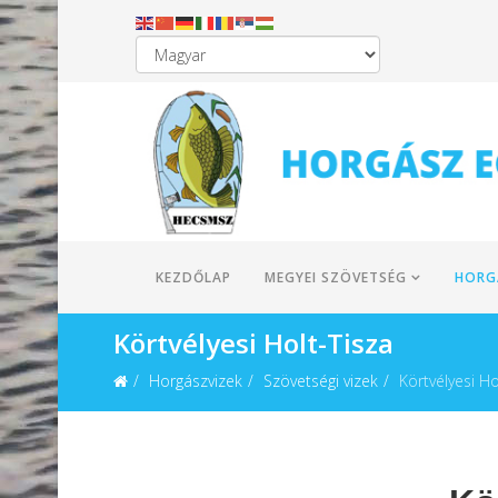
KEZDŐLAP
MEGYEI SZÖVETSÉG
HORG
Körtvélyesi Holt-Tisza
Horgászvizek
Szövetségi vizek
Körtvélyesi Ho