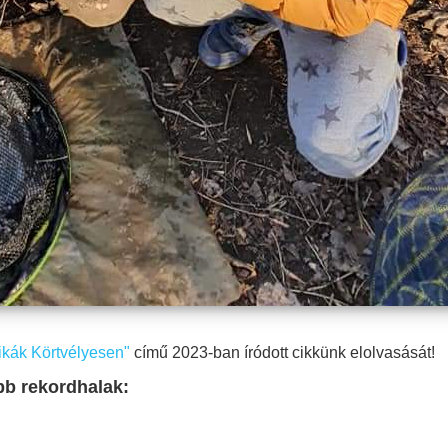
ikák Körtvélyesen"
című 2023-ban íródott cikkünk elolvasását!
bb rekordhalak: