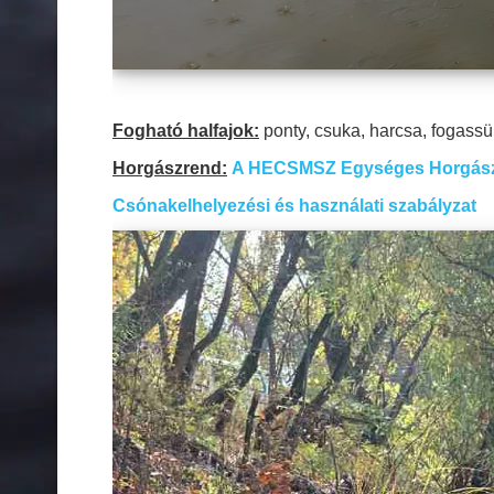
Fogható halfajok:
ponty, csuka, harcsa, fogassül
Horgászrend:
A HECSMSZ Egységes Horgászr
Csónakelhelyezési és használati szabályzat