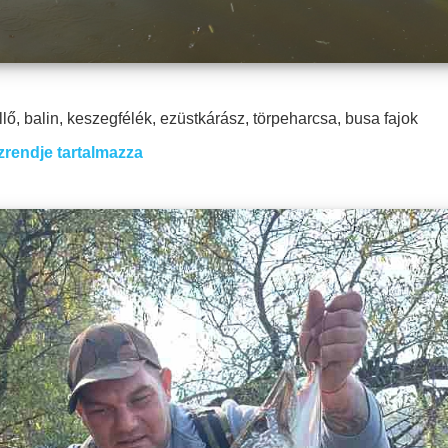
lő, balin, keszegfélék, ezüstkárász, törpeharcsa, busa fajok
endje tartalmazza