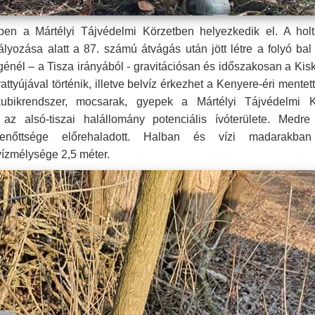
en a Mártélyi Tájvédelmi Körzetben helyezkedik el. A hol
yozása alatt a 87. számú átvágás után jött létre a folyó bal
égénél – a Tisza irányából - gravitációsan és időszakosan a Ki
ttyújával történik, illetve belvíz érkezhet a Kenyere-éri mentett
bikrendszer, mocsarak, gyepek a Mártélyi Tájvédelmi K
 az alsó-tiszai halállomány potenciális ívóterülete. Med
ó benőttsége előrehaladott. Halban és vízi madarakba
 vízmélysége 2,5 méter.