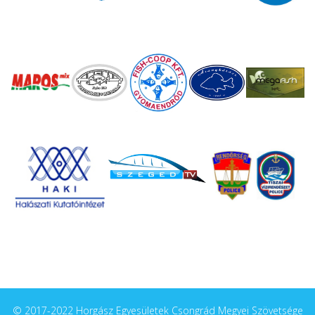
© 2017-2022 Horgász Egyesületek Csongrád Megyei Szövetsége