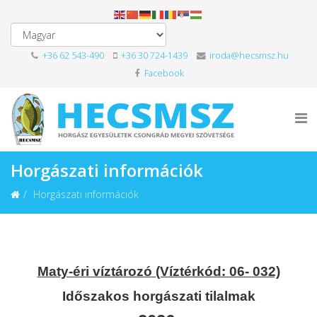
+36 62 543-490
+36 30 724-1439
iroda@hecsmsz.hu
Facebook
Horgászati információk
Horgászati információk
Maty-éri víztározó (Víztérkód: 06- 032)
Időszakos horgászati tilalmak