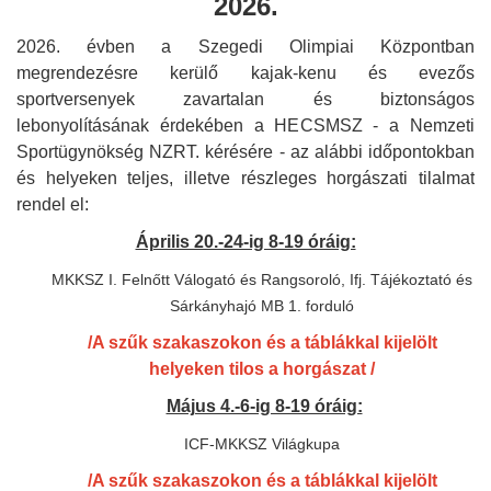
2026.
2026. évben a Szegedi Olimpiai Központban
megrendezésre kerülő kajak-kenu és evezős
sportversenyek zavartalan és biztonságos
lebonyolításának érdekében a HECSMSZ - a Nemzeti
Sportügynökség NZRT. kérésére - az alábbi időpontokban
és helyeken teljes, illetve részleges horgászati tilalmat
rendel el:
Április 20.-24-ig 8-19 óráig:
MKKSZ I. Felnőtt Válogató és Rangsoroló, Ifj. Tájékoztató és
Sárkányhajó MB 1. forduló
/A szűk szakaszokon és a táblákkal kijelölt
helyeken tilos a horgászat /
Május 4.-6-ig 8-19 óráig:
ICF-MKKSZ Világkupa
/A szűk szakaszokon és a táblákkal kijelölt