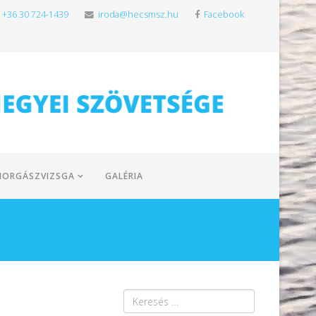
+36 30 724-1439
iroda@hecsmsz.hu
Facebook
HORGÁSZVIZSGA
GALÉRIA