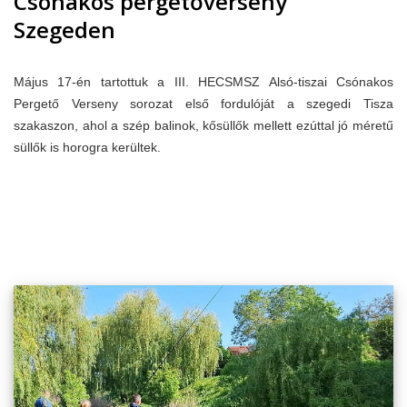
Csónakos pergetőverseny
Szegeden
Május 17-én tartottuk a III. HECSMSZ Alsó-tiszai Csónakos
Pergető Verseny sorozat első fordulóját a szegedi Tisza
szakaszon, ahol a szép balinok, kősüllők mellett ezúttal jó méretű
süllők is horogra kerültek.