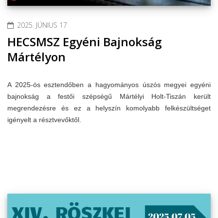
2025. JÚNIUS 17
HECSMSZ Egyéni Bajnokság
Mártélyon
A 2025-ös esztendőben a hagyományos úszós megyei egyéni
bajnokság a festői szépségű Mártélyi Holt-Tiszán került
megrendezésre és ez a helyszín komolyabb felkészültséget
igényelt a résztvevőktől.