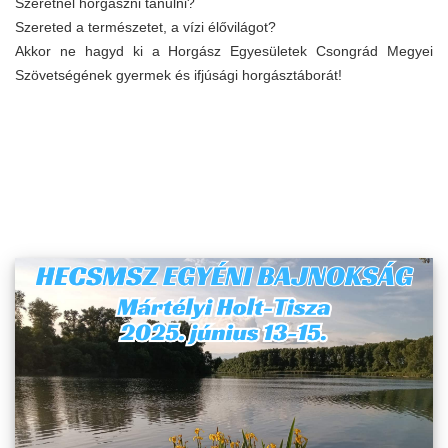
Szeretnél horgászni tanulni?
Szereted a természetet, a vízi élővilágot?
Akkor ne hagyd ki a Horgász Egyesületek Csongrád Megyei
Szövetségének gyermek és ifjúsági horgásztáborát!