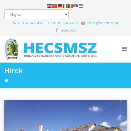
+36 62 543-490
+36 30 724-1439
iroda@hecsmsz.hu
Facebook
Hírek