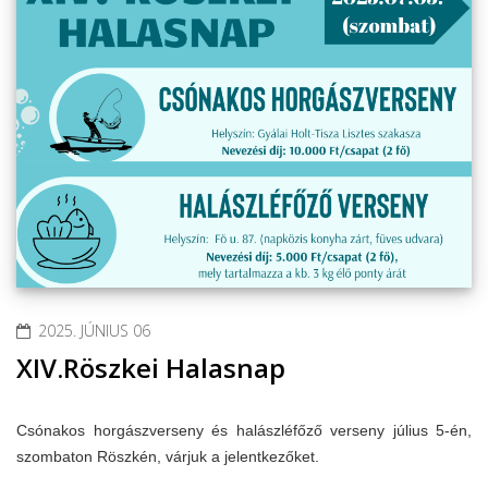
2025. JÚNIUS 06
XIV.Röszkei Halasnap
Csónakos horgászverseny és halászléfőző verseny július 5-én,
szombaton Röszkén, várjuk a jelentkezőket.