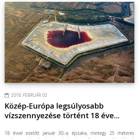
2018. FEBRUÁR 02
Közép-Európa legsúlyosabb
vízszennyezése történt 18 éve...
18 évvel ezelőtt január 30.-a éjszaka, mintegy 25 méteres