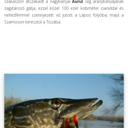
szakaszon átszakadt a nagybányai
Aurul
cég aranybányájának
zagytározó gátja, ezzel közel 100 ezer köbméter cianiddal és
nehézfémmel szennyezett víz jutott a Lápos folyóba, majd a
Szamoson keresztül a Tiszába.