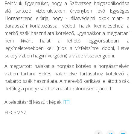
Felhívjuk figyelmüket, hogy a Szövetség halgazdálkodása
alá tartozó vízterületeken érvényben lévő Egységes
Horgászrend előírja, hogy - állatvédelmi okok miatt- a
darabszám-korlátozással védett halak kiemeléséhez a
merítő szák használata kötelező, ugyanakkor a megtartani
nem kívánt halat a lehető leggyorsabban, a
legkíméletesebben kell (tilos a vízfelszínre dobni, illetve
sekély vízben hagyni vergődni) a vízbe visszaengedni.
A megtartott halakat a horgász köteles a horgászhelyén
vízben tartani. Békés halak élve tartásához kötelező a
haltartó szák használata. A merevítő karikával ellátott szák,
illetőleg a pontyzsák használata különösen ajánlott.
A telepítésről készült képek
ITT!
HECSMSZ