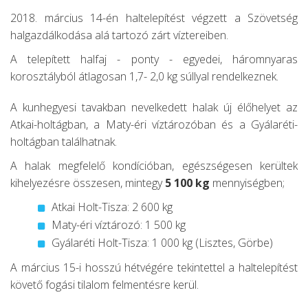
2018. március 14-én haltelepítést végzett a Szövetség
halgazdálkodása alá tartozó zárt víztereiben.
A telepített halfaj - ponty - egyedei, háromnyaras
korosztályból átlagosan 1,7- 2,0 kg súllyal rendelkeznek.
A kunhegyesi tavakban nevelkedett halak új élőhelyet az
Atkai-holtágban, a Maty-éri víztározóban és a Gyálaréti-
holtágban találhatnak.
A halak megfelelő kondícióban, egészségesen kerültek
kihelyezésre összesen, mintegy
5 100 kg
mennyiségben;
Atkai Holt-Tisza: 2 600 kg
Maty-éri víztározó: 1 500 kg
Gyálaréti Holt-Tisza: 1 000 kg (Lisztes, Görbe)
A március 15-i hosszú hétvégére tekintettel a haltelepítést
követő fogási tilalom felmentésre kerül.