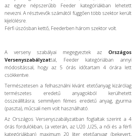
az egyre népszerűbb Feeder kategóriákban lehetett
nevezni. A résztvevők számától függően több szektor került
kijelölésre.
Férfi úszósban kettő, Feederben három szektor volt.
A verseny szabályai megegyeztek az
Országos
Versenyszabályzat
tal, Feeder kategóriában annyi
módosítással, hogy az 5 órás időtartam 4 órára lett
csökkentve.
Természetesen a felhasználni kívánt etetőanyag kizárólag
természetes eredetű anyagokból kerülhetett
összeállításra; semmilyen fémes eredetű anyag, gyurma
(paszta), műcsali nem volt használható.
Az Országos Versenyszabályzatban foglaltak szerint a 4
órás fordulókban, (a veterán, az U20 ,U25, a női és a férfi
kategóriákban) maximum 20 liter etetőanyag (bekevert,