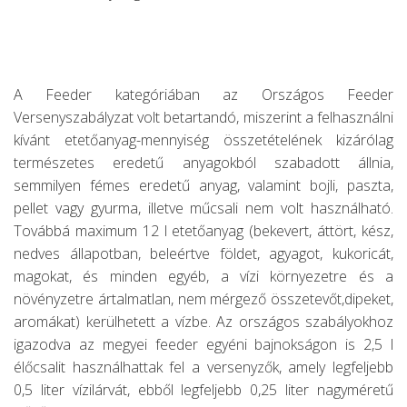
A Feeder kategóriában az Országos Feeder
Versenyszabályzat volt betartandó, miszerint a felhasználni
kívánt etetőanyag-mennyiség összetételének kizárólag
természetes eredetű anyagokból szabadott állnia,
semmilyen fémes eredetű anyag, valamint bojli, paszta,
pellet vagy gyurma, illetve műcsali nem volt használható.
Továbbá maximum 12 l etetőanyag (bekevert, áttört, kész,
nedves állapotban, beleértve földet, agyagot, kukoricát,
magokat, és minden egyéb, a vízi környezetre és a
növényzetre ártalmatlan, nem mérgező összetevőt,dipeket,
aromákat) kerülhetett a vízbe. Az országos szabályokhoz
igazodva az megyei feeder egyéni bajnokságon is 2,5 l
élőcsalit használhattak fel a versenyzők, amely legfeljebb
0,5 liter vízilárvát, ebből legfeljebb 0,25 liter nagyméretű