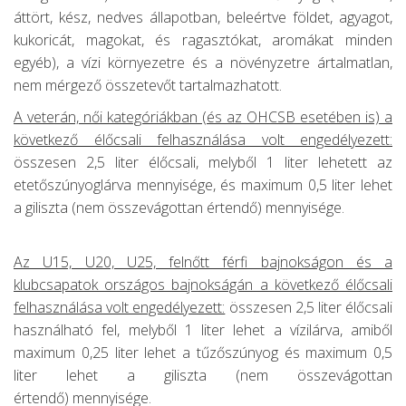
áttört, kész, nedves állapotban, beleértve földet, agyagot,
kukoricát, magokat, és ragasztókat, aromákat minden
egyéb), a vízi környezetre és a növényzetre ártalmatlan,
nem mérgező összetevőt tartalmazhatott.
A veterán, női kategóriákban (és az OHCSB esetében is) a
következő élőcsali felhasználása volt engedélyezett:
összesen 2,5 liter élőcsali, melyből 1 liter lehetett az
etetőszúnyoglárva mennyisége, és maximum 0,5 liter lehet
a giliszta (nem összevágottan értendő) mennyisége.
Az U15, U20, U25, felnőtt férfi bajnokságon és a
klubcsapatok országos bajnokságán a következő élőcsali
felhasználása volt engedélyezett:
összesen 2,5 liter élőcsali
használható fel, melyből 1 liter lehet a vízilárva, amiből
maximum 0,25 liter lehet a tűzőszúnyog és maximum 0,5
liter lehet a giliszta (nem összevágottan
értendő) mennyisége.