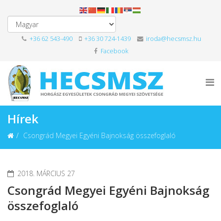
+36 62 543-490
+36 30 724-1439
iroda@hecsmsz.hu
Facebook
Hírek
Csongrád Megyei Egyéni Bajnokság összefoglaló
2018. MÁRCIUS 27
Csongrád Megyei Egyéni Bajnokság
összefoglaló