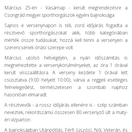
Március 25-én - Vasárnap - került megrendezésre a
Csongrád megyei sporthorgászok egyéni bajnoksága.
Sajnos e versenynapon is téli, zord időjárás fogadta a
résztvevő sporthorgászokat akik, több kategóriában
mérték össze tudásukat, hozzá kell tenni a versenyen a
szerencsének óriási szerepe volt.
Március utolsó hétvégéjén, a nyári időszámítás is
megnehezítette a versenykörülményeket, az óra 1 órával
került visszaállításra. A verseny kezdete 1 órával lett
csúsztatva (9:00 helyett 10:00), várva a reggeli esetleges
felmelegedést, természetesen a szombati naphoz
hasonlóan elmaradt.
A résztvevők - a rossz időjárás ellenére is - szép számban
neveztek, rekordszámú összesen 80 versenyző ült a maty-
éri vízparton.
A bajnokságban Utánpótlás, Férfi (úszós), Női, Veterán, és