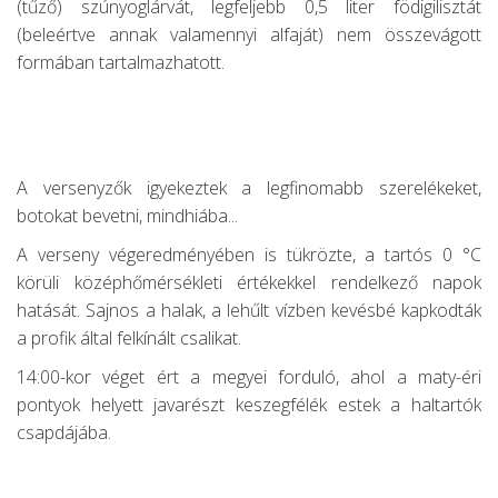
(tűző) szúnyoglárvát, legfeljebb 0,5 liter födigilisztát
(beleértve annak valamennyi alfaját) nem összevágott
formában tartalmazhatott.
A versenyzők igyekeztek a legfinomabb szerelékeket,
botokat bevetni, mindhiába...
A verseny végeredményében is tükrözte, a tartós 0 °C
körüli középhőmérsékleti értékekkel rendelkező napok
hatását. Sajnos a halak, a lehűlt vízben kevésbé kapkodták
a profik által felkínált csalikat.
14:00-kor véget ért a megyei forduló, ahol a maty-éri
pontyok helyett javarészt keszegfélék estek a haltartók
csapdájába.