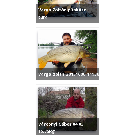
Varga Zoltán pünkösdi
túra
varga_zoltn_20151006_1193870965
Várkonyi Gábor 04.03.
15,75kg