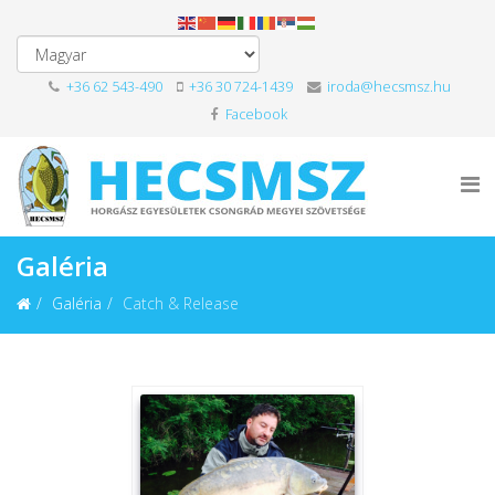
+36 62 543-490
+36 30 724-1439
iroda@hecsmsz.hu
Facebook
Galéria
Galéria
Catch & Release