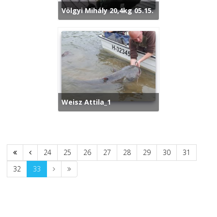
Völgyi Mihály 20,4kg 05.15.
Weisz Attila_1
24
25
26
27
28
29
30
31
32
33