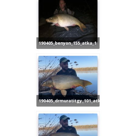
190405_benyon_155_atka_1
190405_drmuratitgy_101_atka