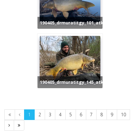
190405_drmuratitgy_101_atka_1
190405_drmuratitgy_145_atka
1
2
3
4
5
6
7
8
9
10