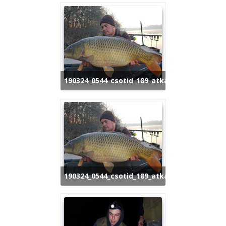
190324_0544_csotid_189_atka
190324_0544_csotid_189_atka_1