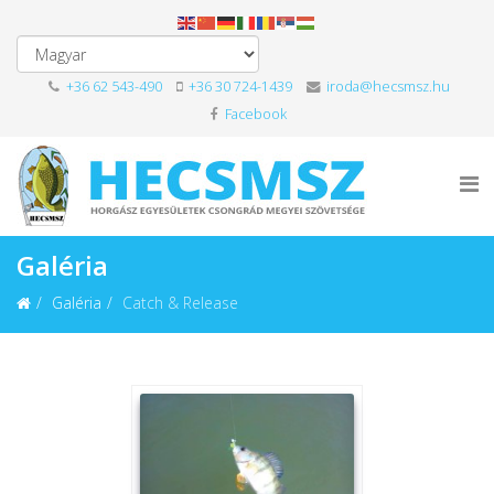
+36 62 543-490
+36 30 724-1439
iroda@hecsmsz.hu
Facebook
Galéria
Galéria
Catch & Release