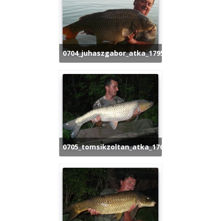
0704_juhaszgabor_atka_1795
0705_tomsikzoltan_atka_176