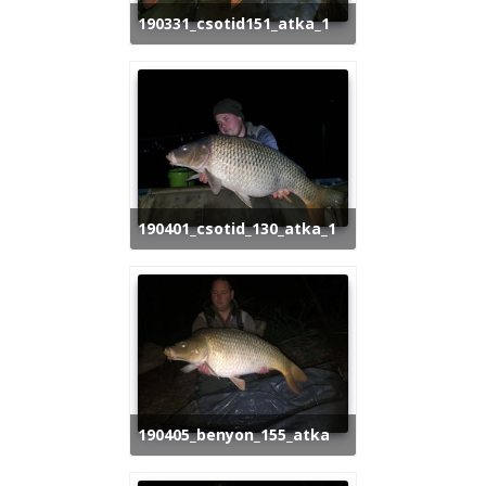
190331_csotid151_atka_1
190401_csotid_130_atka_1
190405_benyon_155_atka