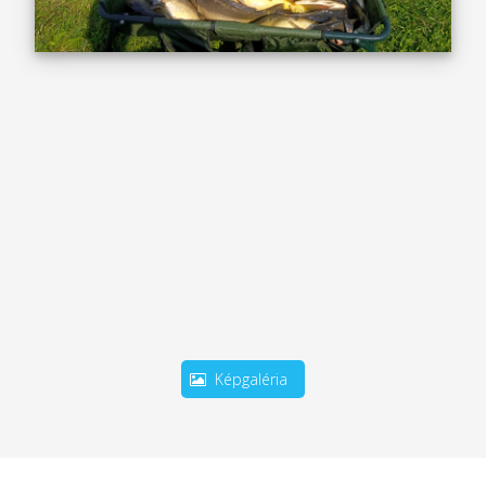
Képgaléria