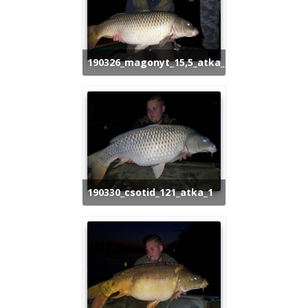
190326_magonyt_15,5_atka_1
190330_csotid_121_atka_1