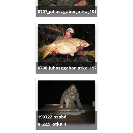
0707_juhaszgabor_atka_131
0708_juhaszgabor_atka_197
190322_szabó
e_22,5_atka_1