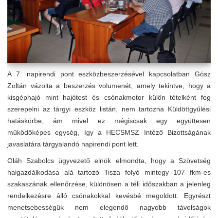
A 7. napirendi pont eszközbeszerzésével kapcsolatban Gósz
Zoltán vázolta a beszerzés volumenét, amely tekintve, hogy a
kisgéphajó mint hajótest és csónakmotor külön tételként fog
szerepelni az tárgyi eszköz listán, nem tartozna Küldöttgyűlési
hatáskörbe, ám mivel ez mégiscsak egy együttesen
működőképes egység, így a HECSMSZ Intéző Bizottságának
javaslatára tárgyalandó napirendi pont lett.
Oláh Szabolcs ügyvezető elnök elmondta, hogy a Szövetség
halgazdálkodása alá tartozó Tisza folyó mintegy 107 fkm-es
szakaszának ellenőrzése, különösen a téli időszakban a jelenleg
rendelkezésre álló csónakokkal kevésbé megoldott. Egyrészt
menetsebességük nem elegendő nagyobb távolságok