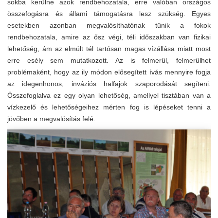
sokba kerülne azok rendbehozatala, erre valóban országos
összefogásra és állami támogatásra lesz szükség. Egyes
esetekben azonban megvalósíthatónak tűnik a fokok
rendbehozatala, amire az ősz végi, téli időszakban van fizikai
lehetőség, ám az elmúlt tél tartósan magas vízállása miatt most
erre esély sem mutatkozott. Az is felmerül, felmerülhet
problémaként, hogy az ily módon elősegített ívás mennyire fogja
az idegenhonos, inváziós halfajok szaporodását segíteni.
Összefoglalva ez egy olyan lehetőség, amellyel tisztában van a
vízkezelő és lehetőségeihez mérten fog is lépéseket tenni a
jövőben a megvalósítás felé.