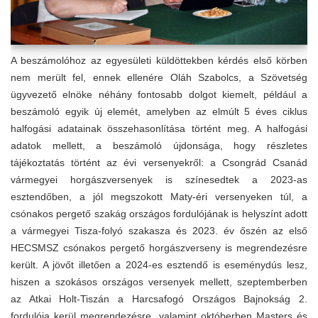
A beszámolóhoz az egyesületi küldöttekben kérdés első körben
nem merült fel, ennek ellenére Oláh Szabolcs, a Szövetség
ügyvezető elnöke néhány fontosabb dolgot kiemelt, például a
beszámoló egyik új elemét, amelyben az elmúlt 5 éves ciklus
halfogási adatainak összehasonlítása történt meg. A halfogási
adatok mellett, a beszámoló újdonsága, hogy részletes
tájékoztatás történt az évi versenyekről: a Csongrád Csanád
vármegyei horgászversenyek is színesedtek a 2023-as
esztendőben, a jól megszokott Maty-éri versenyeken túl, a
csónakos pergető szakág országos fordulójának is helyszínt adott
a vármegyei Tisza-folyó szakasza és 2023. év őszén az első
HECSMSZ csónakos pergető horgászverseny is megrendezésre
került. A jövőt illetően a 2024-es esztendő is eseménydús lesz,
hiszen a szokásos országos versenyek mellett, szeptemberben
az Atkai Holt-Tiszán a Harcsafogó Országos Bajnokság 2.
fordulója kerül megrendezésre, valamint októberben Masters és