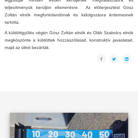
legjobbjai minden évben kerüljenek megválasztásra és
teljesítményük kerüljön elismerésre. Az előterjesztést Gósz
Zoltán elnök megfontolandónak és kidolgozásra érdemesnek
tartotta.
A küldöttgyűlés végén Gósz Zoltán elnök és Oláh Szabolcs elnök
megköszönte a küldöttek hozzászólásait, konstruktív javaslatait,
majd az ülést bezárták.