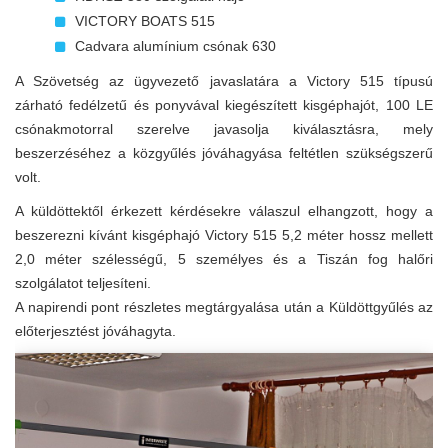
VICTORY BOATS 515
Cadvara alumínium csónak 630
A Szövetség az ügyvezető javaslatára a Victory 515 típusú
zárható fedélzetű és ponyvával kiegészített kisgéphajót, 100 LE
csónakmotorral szerelve javasolja kiválasztásra, mely
beszerzéséhez a közgyűlés jóváhagyása feltétlen szükségszerű
volt.
A küldöttektől érkezett kérdésekre válaszul elhangzott, hogy a
beszerezni kívánt kisgéphajó Victory 515 5,2 méter hossz mellett
2,0 méter szélességű, 5 személyes és a Tiszán fog halőri
szolgálatot teljesíteni.
A napirendi pont részletes megtárgyalása után a Küldöttgyűlés az
előterjesztést jóváhagyta.