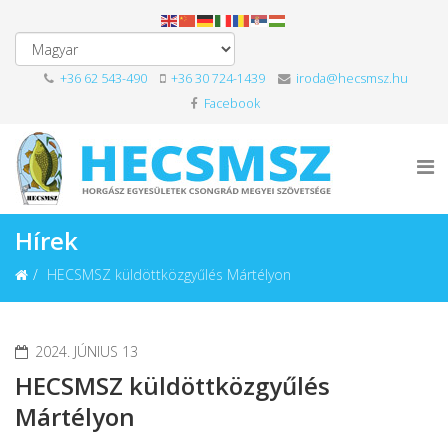
+36 62 543-490
+36 30 724-1439
iroda@hecsmsz.hu
Facebook
Hírek
HECSMSZ küldöttközgyűlés Mártélyon
2024. JÚNIUS 13
HECSMSZ küldöttközgyűlés
Mártélyon