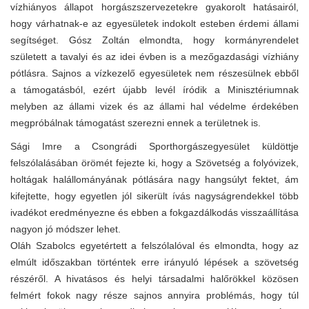
vízhiányos állapot horgászszervezetekre gyakorolt hatásairól,
hogy várhatnak-e az egyesületek indokolt esteben érdemi állami
segítséget. Gósz Zoltán elmondta, hogy kormányrendelet
született a tavalyi és az idei évben is a mezőgazdasági vízhiány
pótlásra. Sajnos a vízkezelő egyesületek nem részesülnek ebből
a támogatásból, ezért újabb levél íródik a Minisztériumnak
melyben az állami vizek és az állami hal védelme érdekében
megpróbálnak támogatást szerezni ennek a területnek is.
Sági Imre a Csongrádi Sporthorgászegyesület küldöttje
felszólalásában örömét fejezte ki, hogy a Szövetség a folyóvizek,
holtágak halállományának pótlására nagy hangsúlyt fektet, ám
kifejtette, hogy egyetlen jól sikerült ívás nagyságrendekkel több
ivadékot eredményezne és ebben a fokgazdálkodás visszaállítása
nagyon jó módszer lehet.
Oláh Szabolcs egyetértett a felszólalóval és elmondta, hogy az
elmúlt időszakban történtek erre irányuló lépések a szövetség
részéről. A hivatásos és helyi társadalmi halőrökkel közösen
felmért fokok nagy része sajnos annyira problémás, hogy túl