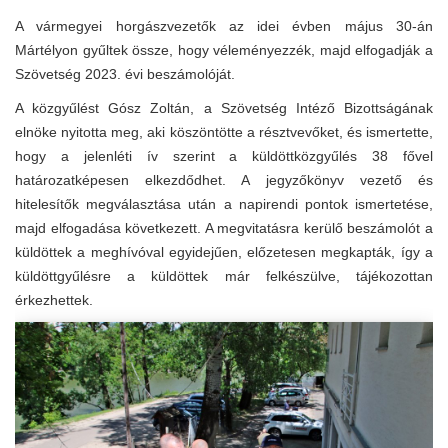
A vármegyei horgászvezetők az idei évben május 30-án
Mártélyon gyűltek össze, hogy véleményezzék, majd elfogadják a
Szövetség 2023. évi beszámolóját.
A közgyűlést Gósz Zoltán, a Szövetség Intéző Bizottságának
elnöke nyitotta meg, aki köszöntötte a résztvevőket, és ismertette,
hogy a jelenléti ív szerint a küldöttközgyűlés 38 fővel
határozatképesen elkezdődhet. A jegyzőkönyv vezető és
hitelesítők megválasztása után a napirendi pontok ismertetése,
majd elfogadása következett. A megvitatásra kerülő beszámolót a
küldöttek a meghívóval egyidejűen, előzetesen megkapták, így a
küldöttgyűlésre a küldöttek már felkészülve, tájékozottan
érkezhettek.