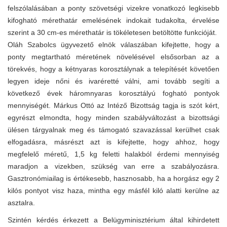
felszólalásában a ponty szövetségi vizekre vonatkozó legkisebb
kifogható mérethatár emelésének indokait tudakolta, érvelése
szerint a 30 cm-es mérethatár is tökéletesen betöltötte funkcióját.
Oláh Szabolcs ügyvezető elnök válaszában kifejtette, hogy a
ponty megtartható méretének növelésével elsősorban az a
törekvés, hogy a kétnyaras korosztálynak a telepítését követően
legyen ideje nőni és ivaréretté válni, ami tovább segíti a
következő évek háromnyaras korosztályú fogható pontyok
mennyiségét. Márkus Ottó az Intéző Bizottság tagja is szót kért,
egyrészt elmondta, hogy minden szabályváltozást a bizottsági
ülésen tárgyalnak meg és támogató szavazással kerülhet csak
elfogadásra, másrészt azt is kifejtette, hogy ahhoz, hogy
megfelelő méretű, 1,5 kg feletti halakból érdemi mennyiség
maradjon a vizekben, szükség van erre a szabályozásra.
Gasztronómiailag is értékesebb, hasznosabb, ha a horgász egy 2
kilós pontyot visz haza, mintha egy másfél kiló alatti kerülne az
asztalra.
Szintén kérdés érkezett a Belügyminisztérium által kihirdetett