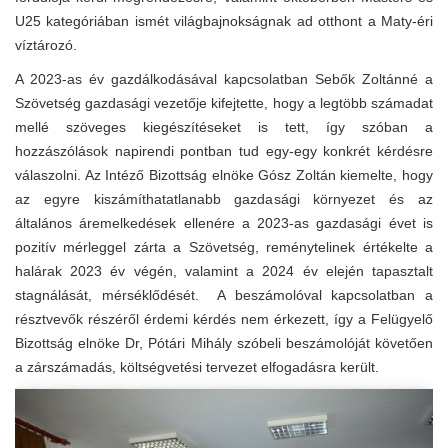
U25 kategóriában ismét világbajnokságnak ad otthont a Maty-éri
víztározó.
A 2023-as év gazdálkodásával kapcsolatban Sebők Zoltánné a
Szövetség gazdasági vezetője kifejtette, hogy a legtöbb számadat
mellé szöveges kiegészítéseket is tett, így szóban a
hozzászólások napirendi pontban tud egy-egy konkrét kérdésre
válaszolni. Az Intéző Bizottság elnöke Gósz Zoltán kiemelte, hogy
az egyre kiszámíthatatlanabb gazdasági környezet és az
általános áremelkedések ellenére a 2023-as gazdasági évet is
pozitív mérleggel zárta a Szövetség, reménytelinek értékelte a
halárak 2023 év végén, valamint a 2024 év elején tapasztalt
stagnálását, mérséklődését. A beszámolóval kapcsolatban a
résztvevők részéről érdemi kérdés nem érkezett, így a Felügyelő
Bizottság elnöke Dr, Pótári Mihály szóbeli beszámolóját követően
a zárszámadás, költségvetési tervezet elfogadásra került.