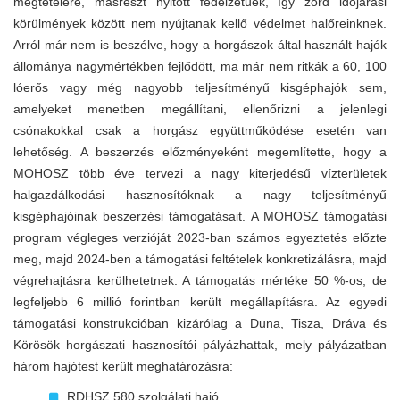
megtételére, másrészt nyitott fedélzetűek, így zord időjárási
körülmények között nem nyújtanak kellő védelmet halőreinknek.
Arról már nem is beszélve, hogy a horgászok által használt hajók
állománya nagymértékben fejlődött, ma már nem ritkák a 60, 100
lóerős vagy még nagyobb teljesítményű kisgéphajók sem,
amelyeket menetben megállítani, ellenőrizni a jelenlegi
csónakokkal csak a horgász együttműködése esetén van
lehetőség. A beszerzés előzményeként megemlítette, hogy a
MOHOSZ több éve tervezi a nagy kiterjedésű vízterületek
halgazdálkodási hasznosítóknak a nagy teljesítményű
kisgéphajóinak beszerzési támogatásait. A MOHOSZ támogatási
program végleges verzióját 2023-ban számos egyeztetés előzte
meg, majd 2024-ben a támogatási feltételek konkretizálásra, majd
végrehajtásra kerülhetetnek. A támogatás mértéke 50 %-os, de
legfeljebb 6 millió forintban került megállapításra. Az egyedi
támogatási konstrukcióban kizárólag a Duna, Tisza, Dráva és
Körösök horgászati hasznosítói pályázhattak, mely pályázatban
három hajótest került meghatározásra:
RDHSZ 580 szolgálati hajó