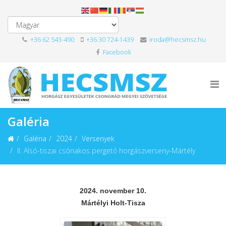
+36 62 543-490
+36 30 724-1439
iroda@hecsmsz.hu
Facebook
Galéria
Galéria
2024
Versenyek
II. Alsó-tiszai csónakos pergető horgászverseny-Mártély
2024. november 10.
Mártélyi Holt-Tisza