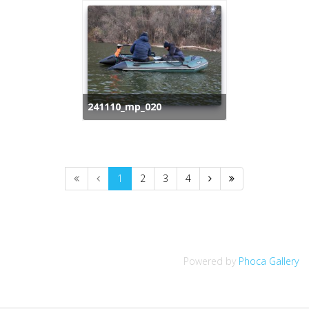
241110_mp_020
1
2
3
4
Powered by
Phoca Gallery