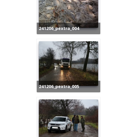
241206_pextra_004
241206_pextra_005