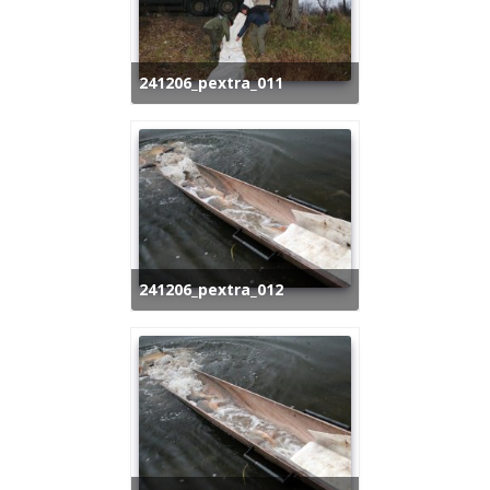
241206_pextra_011
241206_pextra_012