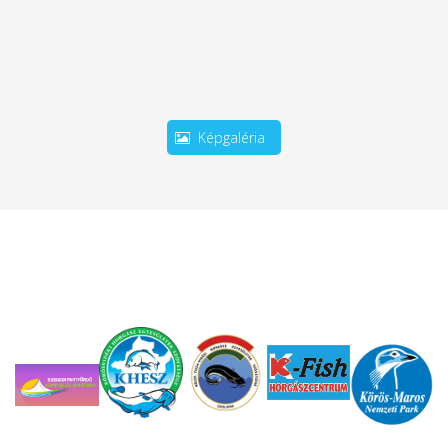
Képgaléria