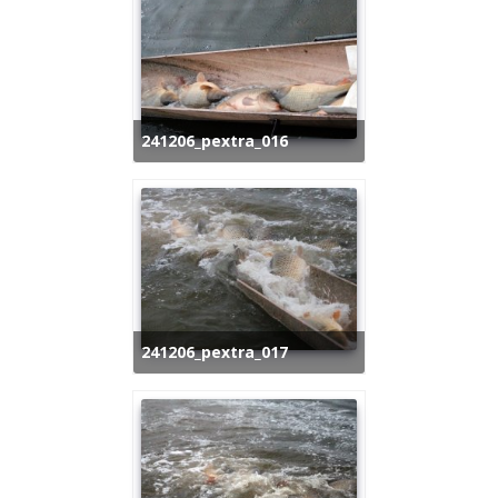
241206_pextra_016
241206_pextra_017