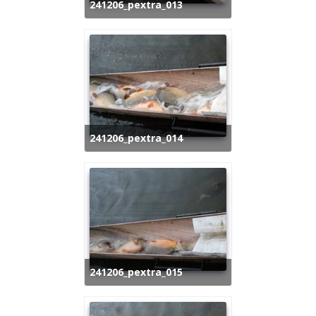
241206_pextra_013
241206_pextra_014
241206_pextra_015