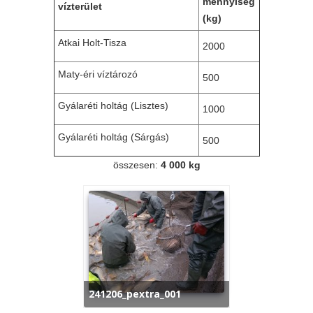
mennyiség
vízterület
(kg)
Atkai Holt-Tisza
2000
Maty-éri víztározó
500
Gyálaréti holtág (Lisztes)
1000
Gyálaréti holtág (Sárgás)
500
összesen:
4 000 kg
241206_pextra_001