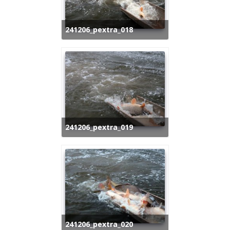
241206_pextra_018
241206_pextra_019
241206_pextra_020