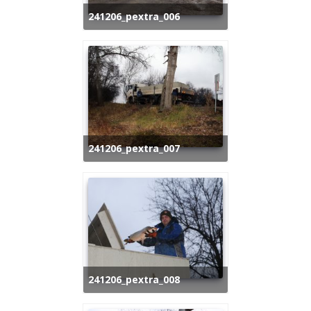
241206_pextra_006
241206_pextra_007
241206_pextra_008