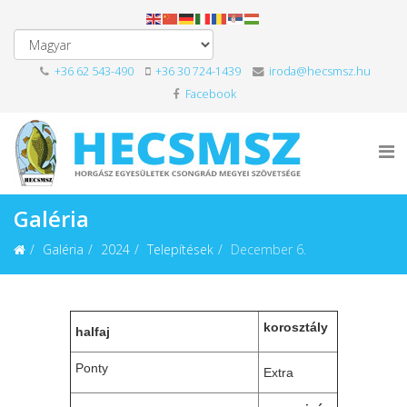
+36 62 543-490
+36 30 724-1439
iroda@hecsmsz.hu
Facebook
Galéria
Galéria
2024
Telepítések
December 6.
korosztály
halfaj
Ponty
Extra