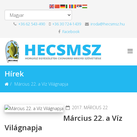
+36 62 543-490
+36 30 724-1439
iroda@hecsmsz.hu
Facebook
Hírek
Március 22. a Víz Világnapja
2017. MÁRCIUS 22
Március 22. a Víz
Világnapja