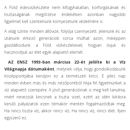
A Föld édesvízkészlete nem kifogyhatatlan, körforgásának és
tisztaságának megőrzése érdekében azonban nagyobb
figyelmet kell szentelnünk környezetünk védelmére is.
A világ szinte minden állóvize, folyója szennyezett. Jelenünk és az
utánunk érkező generációk sorsa múlhat azon, miképpen
gazdálkodunk a Föld vízkészleteivel, hogyan óvjuk és
hasznosítjuk az élet egyik alapvető elemét.
AZ ENSZ 1993-ban március 22-ét jelölte ki a Víz
Világnapja dátumaként
, melynek célja, hogy gondolkodásunk
középpontjába kerüljön ez a természeti kincs. E jeles nap
minden évben más és más nézőpontból hívja fel figyelmünket a
víz alapvető szerepére. A jövő generációinak is meg kell tanulnia,
miért nevezzük kincsnek a tiszta vizet, ezért az idén kiírásra
kerülő pályázatok ezen témakör mentén fogalmazódtak meg.
Ha nincs tiszta víz, akkor nincs víz. Ha nincs víz, nincs élet. Ilyen
egyszerű ez.