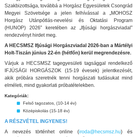
Szakbizottsága, továbbá a Horgász Egyesületek Csongrád
Megyei Szövetsége a jelen felhívással a „MOHOSZ
Horgász Utánpótlás-nevelési és Oktatási Program
(HUNOP) 2026” keretében az „Ifjúsági horgászviadal”
rendezvényt hirdet meg.
A HECSMSZ Ifjúsági Horgászviadal 2026-ban a Mártélyi
Holt-Tiszán június 22-én (hétfőn) kerül megrendezésre.
Várjuk a HECSMSZ tagegyesületi tagsággal rendelkező
IFJÚSÁGI HORGÁSZOK (15-19 évesek) jelentkezését,
akik próbára szeretnék tenni horgászati tudásukat mind
elméleti, mind gyakorlati próbatételekben.
Kategóriák:
Felső tagozatos, (10-14 év)
Középiskolás (15-18 év)
A RÉSZVÉTEL INGYENES!
A nevezés történhet online (
iroda@hecsmsz.hu
) és