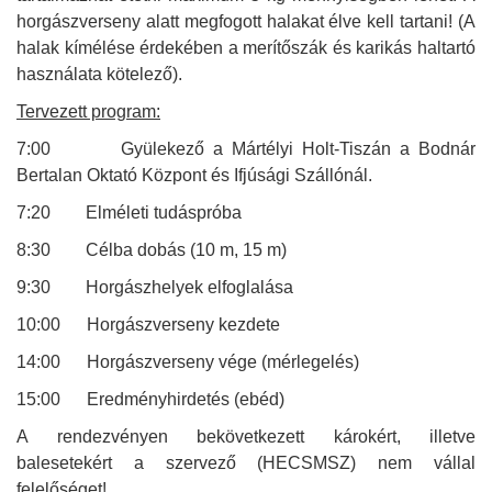
horgászverseny alatt megfogott halakat élve kell tartani! (A
halak kímélése érdekében a merítőszák és karikás haltartó
használata kötelező).
Tervezett program:
7:00 Gyülekező a Mártélyi Holt-Tiszán a Bodnár
Bertalan Oktató Központ és Ifjúsági Szállónál.
7:20 Elméleti tudáspróba
8:30 Célba dobás (10 m, 15 m)
9:30 Horgászhelyek elfoglalása
10:00 Horgászverseny kezdete
14:00 Horgászverseny vége (mérlegelés)
15:00 Eredményhirdetés (ebéd)
A rendezvényen bekövetkezett károkért, illetve
balesetekért a szervező (HECSMSZ) nem vállal
felelőséget!