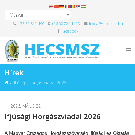
+36 62 543-490
+36 30 724-1439
iroda@hecsmsz.hu
Facebook
Hírek
Ifjúsági Horgászviadal 2026
2026. MÁJUS 22
Ifjúsági Horgászviadal 2026
A Magyar Országos Horgászszövetség Ifjúsági és Oktatási