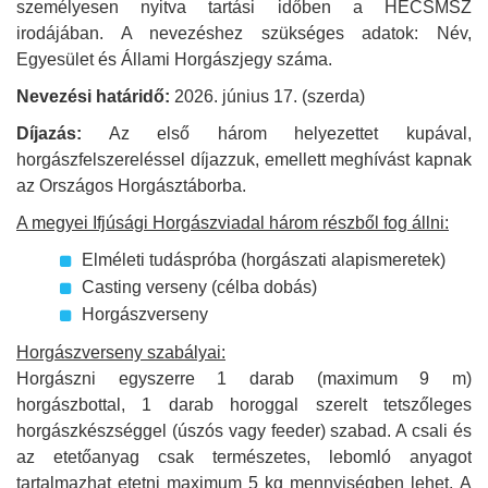
személyesen nyitva tartási időben a HECSMSZ
irodájában. A nevezéshez szükséges adatok: Név,
Egyesület és Állami Horgászjegy száma.
Nevezési határidő:
2026. június 17. (szerda)
Díjazás:
Az első három helyezettet kupával,
horgászfelszereléssel díjazzuk, emellett meghívást kapnak
az Országos Horgásztáborba.
A megyei Ifjúsági Horgászviadal három részből fog állni:
Elméleti tudáspróba (horgászati alapismeretek)
Casting verseny (célba dobás)
Horgászverseny
Horgászverseny szabályai:
Horgászni egyszerre 1 darab (maximum 9 m)
horgászbottal, 1 darab horoggal szerelt tetszőleges
horgászkészséggel (úszós vagy feeder) szabad. A csali és
az etetőanyag csak természetes, lebomló anyagot
tartalmazhat etetni maximum 5 kg mennyiségben lehet. A