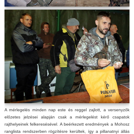
A mérlegelés minden nap este és reggel zajlott, a versenyzők
előzetes jelzései alapján csak a mérlegelést kérő csapatok
rajthelyeinek felkeresésével. A beérkezett eredmények a Mohosz
ranglista rendszerben rögzítésre kerültek, így a pillanatnyi állás