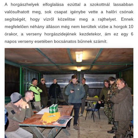
A horgászhelyek elfoglalása ezúttal a szokottnál lassabban
valósulhatott meg, sok csapat igénybe vette a halőri csónak
segítségét, hogy vízről közelítse meg a rajthelyet. Ennek
megfelelően néhány álláson még nem kerültek vízbe a horgok 10
órakor, a verseny horgászidejének kezdetekor, ám ez egy 6
napos verseny esetében bocsánatos bűnnek számít.