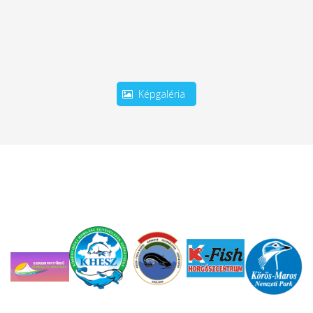
Képgaléria