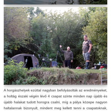
A horgászhelyek ezúttal nagyban befolyásolták az eredményeket,
a holtág északi végén lévő 4 csapat szinte minden nap újabb és
újabb halakat tudott horogra csalni, míg a pálya közepe nagyon
haltalannak bizonyult, mindent meg kellett tenni a csapatoknak,