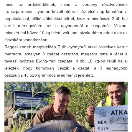
mind az érdeklődőknek, mind a verseny résztvevőinek
transzparensen nyomon követhető volt. Az első nap láthatóan a
bepakolással, előkészületekkel telt el, hiszen mindössze 2 db hal
került mérlegelésre, az is ugyanannál a csapatnál. Viszont
mindkét hal bőven 10 kg feletti volt, ami bizakodásra adott okot az
éjszakára vonatkozóan.
Reggel ennek megfelelően 7 db gyönyörű atkai pikkelyes került
matracra, amelyen 3 csapat osztozott, magasra tette a lécet a
tavaszi győztes Ewing-Yad csapata, 4 db, 10 kg-on felüli hallal
jelezték, hogy komolyan veszik a csatát, a 3 legnagyobb
összsúlya 43 520 grammos eredményt jelentett.