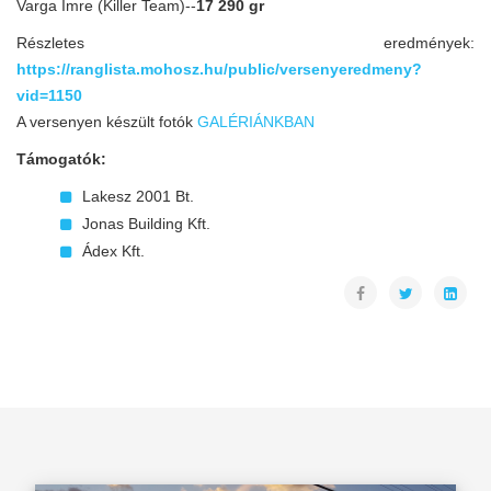
Varga Imre (Killer Team)--
17 290 gr
Részletes eredmények:
https://ranglista.mohosz.hu/public/versenyeredmeny?
vid=1150
A versenyen készült fotók
GALÉRIÁNKBAN
Támogatók:
Lakesz 2001 Bt.
Jonas Building Kft.
Ádex Kft.