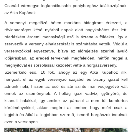
Csanád vármegye legfanatikusabb pontyhorgász találkozójának,
az Atka Kupának.
A versenyt megelőző héten markáns hidegfront érkezett, a
rövidnadrágos késő nyárból napok alatt nagykabátos ősz lett,
ráadásként érdemi mennyiségű eső is áztatta a földeket, így a
szervezők a verseny elhalasztását is számításba vették. Végül a
versenyzőkkel egyeztetve, bízva az előrejelzés szerinti javuló
időjárásban, az eredeti terveknek megfelelően, hétfőn reggel a
megnyitóval és sorsolással kezdetét vette a horgászverseny.
Szemerkélő eső, 10 fok, ahogy az egy Atka Kupához illik,
hangzott el az egyik versenyző szájából és bizony igazat kell
adnunk neki, hiszen az eső és sár szinte már védjegyévé vált
ennek az eseménynek. A holtág igazi vadvíz, gyönyörű, de
kitanult halakkal, így amikor ez párosul a nem túl komfortos
körülményekkel, akkor megérti az ember, hogy miért csak a
legjobb és Atkát a legjobban szerető, ismerő horgászok indulnak
ezen a versenyen.