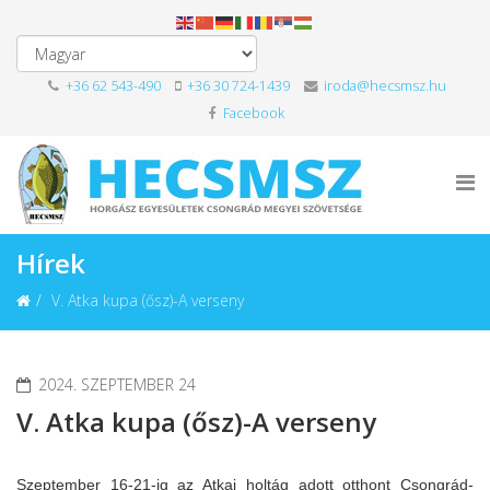
+36 62 543-490
+36 30 724-1439
iroda@hecsmsz.hu
Facebook
Hírek
V. Atka kupa (ősz)-A verseny
2024. SZEPTEMBER 24
V. Atka kupa (ősz)-A verseny
Szeptember 16-21-ig az Atkai holtág adott otthont Csongrád-