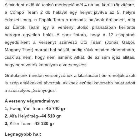
A mindent eldöntő utolsó mérlegelésnél 4 db hal került rögzítésre,
a Compó Team 2 db halával egy helyet javítva az 5. helyre
érkezett meg, a Popák Team a második halának örülhetett, míg
az Építők Team így a verseny utolsó pillanatában kerítette
horogra egyetlen halát. A sors fintora, hogy a 12 csapatból
egyedüliként a versenyt szervező Ütő Team (Jónás Gábor,
Magony Tibor) maradt hal nélkül, pedig róluk minden elmondható,
csak az nem, hogy nem ismerik Atkát, de az sem igaz állítás,
hogy nem vették komolyan a versenyzést.
Gratulálunk minden versenyzőnek a kitartásáért és reméljük azok
is szép emlékekkel távoztak, akiknek ezúttal kevesebb halat adott
a szeszélyes „Szúnyogos”.
A verseny végeredménye:
1,
Ewing-Yad Team--
45 740 gr
2,
Alfa Helyőrség--
44 510 gr
3,
Killer Team--
43 130 gr
Legnagyobb hal: