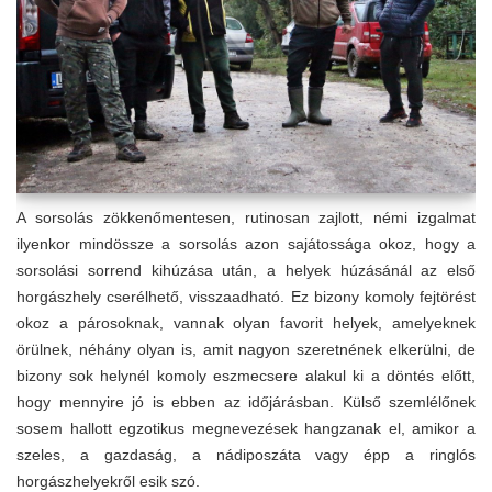
A sorsolás zökkenőmentesen, rutinosan zajlott, némi izgalmat
ilyenkor mindössze a sorsolás azon sajátossága okoz, hogy a
sorsolási sorrend kihúzása után, a helyek húzásánál az első
horgászhely cserélhető, visszaadható. Ez bizony komoly fejtörést
okoz a párosoknak, vannak olyan favorit helyek, amelyeknek
örülnek, néhány olyan is, amit nagyon szeretnének elkerülni, de
bizony sok helynél komoly eszmecsere alakul ki a döntés előtt,
hogy mennyire jó is ebben az időjárásban. Külső szemlélőnek
sosem hallott egzotikus megnevezések hangzanak el, amikor a
szeles, a gazdaság, a nádiposzáta vagy épp a ringlós
horgászhelyekről esik szó.