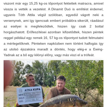
viszont már egy 15,25 kg-os tőpontyot fektettek matracra, amivel
vissza is vették a vezetést. A Dinamit Duó is említést érdemel,
ugyanis Tóth Attila végül szólóban, egyedül vágott neki a
versenynek, ami így igencsak embert próbálóra sikerült, ráadásul
az esélyei is megfeleződtek, hiszen így csak 2 bottal
horgászhatott. Erőfeszítései azonban kifizetődtek, hiszen péntek
reggel például egy remek 16, 57 kg-os tőpontyot tudott felmutatni
a mérlegelőknek. Pénteken napközben nem történt halfogás így
az utolsó éjszakára maradt a döntés, hogy elég-e a Ewing-
Yadnak az a bő egy kilónyi előny, vagy más viszi el a trófeát.