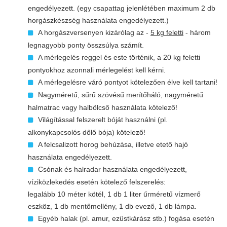
engedélyezett. (egy csapattag jelenlétében maximum 2 db
horgászkészség használata engedélyezett.)
A horgászversenyen kizárólag az -
5 kg feletti
- három
legnagyobb ponty összsúlya számít.
A mérlegelés reggel és este történik, a 20 kg feletti
pontyokhoz azonnali mérlegelést kell kérni.
A mérlegelésre váró pontyot kötelezően élve kell tartani!
Nagyméretű, sűrű szövésű merítőháló, nagyméretű
halmatrac vagy halbölcső használata kötelező!
Világítással felszerelt bóját használni (pl.
alkonykapcsolós dőlő bója) kötelező!
A felcsalizott horog behúzása, illetve etető hajó
használata engedélyezett.
Csónak és halradar használata engedélyezett,
víziközlekedés esetén kötelező felszerelés:
legalább 10 méter kötél, 1 db 1 liter űrméretű vízmerő
eszköz, 1 db mentőmellény, 1 db evező, 1 db lámpa.
Egyéb halak (pl. amur, ezüstkárász stb.) fogása esetén