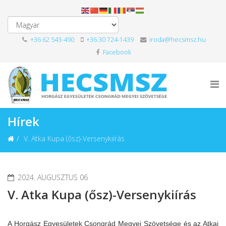
+36 62 543-490
+36 30 724-1439
iroda@hecsmsz.hu
Facebook
Hírek
V. Atka Kupa (ősz)-Versenykiírás
2024. AUGUSZTUS 06
V. Atka Kupa (ősz)-Versenykiírás
A Horgász Egyesületek Csongrád Megyei Szövetsége és az Atkai