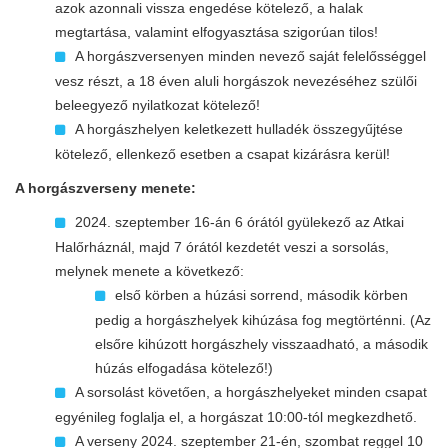
azok azonnali vissza engedése kötelező, a halak
megtartása, valamint elfogyasztása szigorúan tilos!
A horgászversenyen minden nevező saját felelősséggel
vesz részt, a 18 éven aluli horgászok nevezéséhez szülői
beleegyező nyilatkozat kötelező!
A horgászhelyen keletkezett hulladék összegyűjtése
kötelező, ellenkező esetben a csapat kizárásra kerül!
A horgászverseny menete:
2024. szeptember 16-án 6 órától gyülekező az Atkai
Halőrháznál, majd 7 órától kezdetét veszi a sorsolás,
melynek menete a következő:
első körben a húzási sorrend, második körben
pedig a horgászhelyek kihúzása fog megtörténni. (Az
elsőre kihúzott horgászhely visszaadható, a második
húzás elfogadása kötelező!)
A sorsolást követően, a horgászhelyeket minden csapat
egyénileg foglalja el, a horgászat 10:00-tól megkezdhető.
A verseny 2024. szeptember 21-én, szombat reggel 10