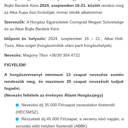
Bojlis Barátok Köre
2024. szeptember 16-21. között
rendezi meg
az Atka Kupa őszi fordulóját, immár ötödik alkalommal.
Szervezők:
A Horgász Egyesületek Csongrád Megyei Szövetsége
és az Atkai Bojlis Barátok Köre
Időpont és helyszín:
2024. szeptember 16 – 21., Atkai Holt-
Tisza: Atka-sziget (horgászmólók utáni parti horgászhelyek)
Nevezés:
Magony Tibor +36/30 354 4722
FIGYELEM!
A horgászversenyt minimum 13 csapat nevezése esetén
rendezzük meg, és maximum 20 csapat nevezését tudjuk
fogadni.
(Nevezés feltétele az érvényes Állami Horgászjegy)
Nevezési díj 35.000 Ft/csapat nevezéskor fizetendő
(HECSMSZ).
Részvételi díj 45.000 Ft/csapat, a verseny első napján, a
sorsolás előtt helyben fizetendő (ABBK)