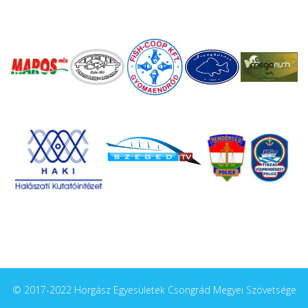
© 2017-2022 Horgász Egyesületek Csongrád Megyei Szövetsége