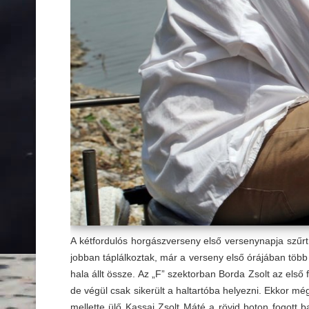
A kétfordulós horgászverseny első versenynapja szűr
jobban táplálkoztak, már a verseny első órájában több 
hala állt össze. Az „F” szektorban Borda Zsolt az első 
de végül csak sikerült a haltartóba helyezni.
Ekkor még 
mellette ülő Kassai Zsolt Máté a rövid boton fogott ba