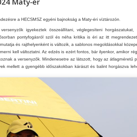
024 Maty-ér
endezésre a HECSMSZ egyéni bajnokság a Maty-éri víztározón.
rsenyzők igyekeztek összeállítani, véglegesíteni horgászatukat, 
sősorban pontyfogásról szól és néha kritika is éri az itt megrendeze
mutatja és rajthelyenként is változik, a sablonos megoldásokkal köze
 merni kell változtatni. Az edzés is ezért fontos, bár ilyenkor, amikor r
lkoznak a versenyzők. Mindenesetre az látszott, hogy az átlagméretű 
lyek mellett a gyengébb időszakokban kárászt és balint horgászva l