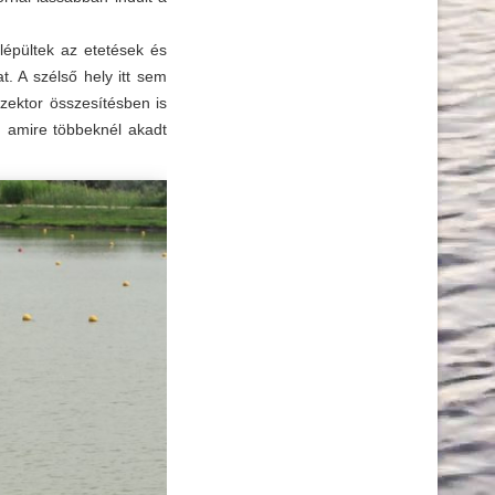
lépültek az etetések és
. A szélső hely itt sem
szektor összesítésben is
, amire többeknél akadt