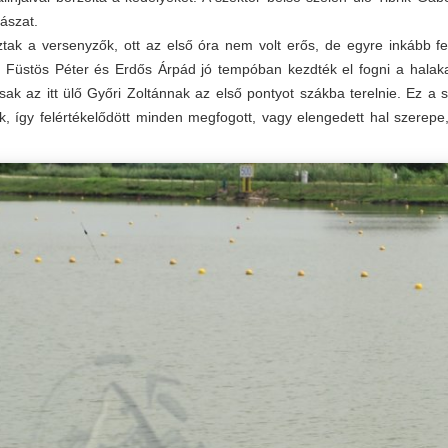
ászat.
ztak a versenyzők, ott az első óra nem volt erős, de egyre inkább fe
Füstös Péter és Erdős Árpád jó tempóban kezdték el fogni a halakat
csak az itt ülő Győri Zoltánnak az első pontyot szákba terelnie. Ez a 
, így felértékelődött minden megfogott, vagy elengedett hal szerepe