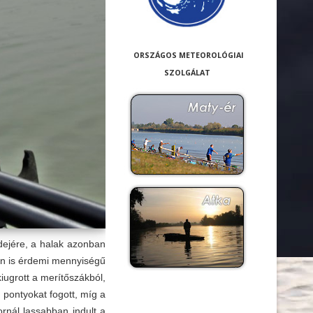
ORSZÁGOS METEOROLÓGIAI
SZOLGÁLAT
dejére, a halak azonban
von is érdemi mennyiségű
kiugrott a merítőszákból,
 pontyokat fogott, míg a
ornál lassabban indult a