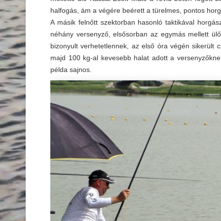
halfogás, ám a végére beérett a türelmes, pontos horg
A másik felnőtt szektorban hasonló taktikával horgás
néhány versenyző, elsősorban az egymás mellett ülő 
bizonyult verhetetlennek, az első óra végén sikerült 
majd 100 kg-al kevesebb halat adott a versenyzőknek
példa sajnos.