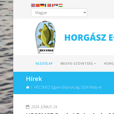
KEZDŐLAP
MEGYEI SZÖVETSÉG
HORG
Hírek
HECSMSZ Egyéni Bajnokság 2024 Maty-ér
2024. JÚNIUS 24