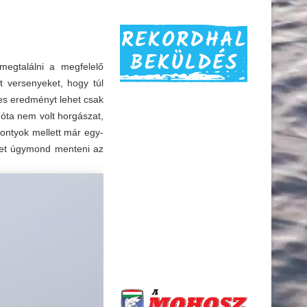
megtalálni a megfelelő
tt versenyeket, hogy túl
pes eredményt lehet csak
égóta nem volt horgászat,
pontyok mellett már egy-
ehet úgymond menteni az