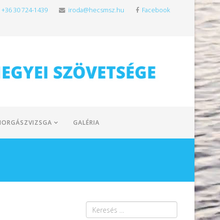
+36 30 724-1439
iroda@hecsmsz.hu
Facebook
HORGÁSZVIZSGA
GALÉRIA