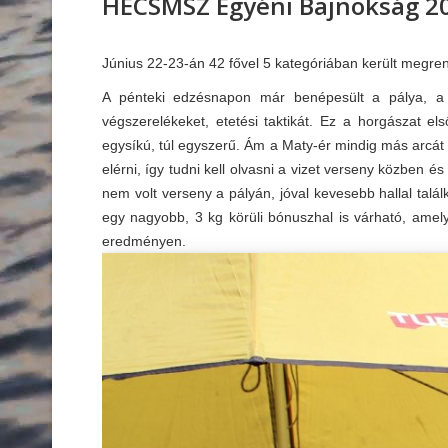
HECSMSZ Egyéni Bajnokság 2
Június 22-23-án 42 fővel 5 kategóriában került megr
A pénteki edzésnapon már benépesült a pálya, a ve
végszerelékeket, etetési taktikát. Ez a horgászat el
egysíkú, túl egyszerű. Ám a Maty-ér mindig más arcát 
elérni, így tudni kell olvasni a vizet verseny közben és
nem volt verseny a pályán, jóval kevesebb hallal talá
egy nagyobb, 3 kg körüli bónuszhal is várható, ame
eredményen.