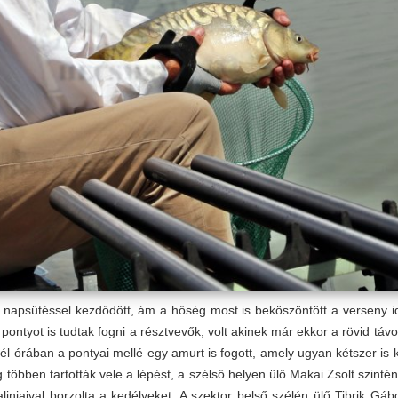
t napsütéssel kezdődött, ám a hőség most is beköszöntött a verseny i
pontyot is tudtak fogni a résztvevők, volt akinek már ekkor a rövid tá
fél órában a pontyai mellé egy amurt is fogott, amely ugyan kétszer is 
többen tartották vele a lépést, a szélső helyen ülő Makai Zsolt szintén
linjaival borzolta a kedélyeket. A szektor belső szélén ülő Tibrik Gáb