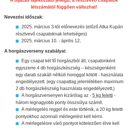
A díjazás tájékoztató jellegű, a résztvevő csapatok
létszámától függően változhat!
Nevezési időszak:
2025. március 3-tól előnevezés (előző Atka Kupán
résztvevő csapatoknak lehetséges)
2025. március 10. - április 12.
A horgászverseny szabályai:
Egy csapat két fő horgászból áll, csapatonként
egyszerre 4 db horgászkészség – készségenként
egy darab szakáll nélküli horoggal kötött - használata
engedélyezett. (egy csapattag jelenlétében maximum
2 db horgászkészség használata engedélyezett.)
A horgászversenyen kizárólag az -
5 kg feletti
-
három legnagyobb ponty összsúlya számít.
A mérlegelés reggel és este történik, a 20 kg feletti
pontyokhoz azonnali mérlegelést kell kérni.
A mérlegelésre váró pontyot kötelezően élve kell