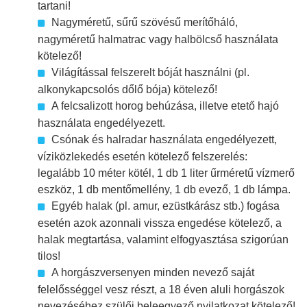
tartani!
Nagyméretű, sűrű szövésű merítőháló,
nagyméretű halmatrac vagy halbölcső használata
kötelező!
Világítással felszerelt bóját használni (pl.
alkonykapcsolós dőlő bója) kötelező!
A felcsalizott horog behúzása, illetve etető hajó
használata engedélyezett.
Csónak és halradar használata engedélyezett,
víziközlekedés esetén kötelező felszerelés:
legalább 10 méter kötél, 1 db 1 liter űrméretű vízmerő
eszköz, 1 db mentőmellény, 1 db evező, 1 db lámpa.
Egyéb halak (pl. amur, ezüstkárász stb.) fogása
esetén azok azonnali vissza engedése kötelező, a
halak megtartása, valamint elfogyasztása szigorúan
tilos!
A horgászversenyen minden nevező saját
felelősséggel vesz részt, a 18 éven aluli horgászok
nevezéséhez szülői beleegyező nyilatkozat kötelező!