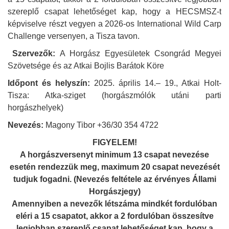
szereplő csapat lehetőséget kap, hogy a HECSMSZ-t
képviselve részt vegyen a 2026-os International Wild Carp
Challenge versenyen, a Tisza tavon.
Szervezők:
A Horgász Egyesületek Csongrád Megyei
Szövetsége és az Atkai Bojlis Barátok Köre
Időpont és helyszín:
2025. április 14.– 19., Atkai Holt-
Tisza: Atka-sziget (horgászmólók utáni parti
horgászhelyek)
Nevezés:
Magony Tibor +36/30 354 4722
FIGYELEM!
A horgászversenyt minimum 13 csapat nevezése
esetén rendezzük meg, maximum 20 csapat nevezését
tudjuk fogadni. (Nevezés feltétele az érvényes Állami
Horgászjegy)
Amennyiben a nevezők létszáma mindkét fordulóban
eléri a 15 csapatot, akkor a 2 fordulóban összesítve
legjobban szereplő csapat lehetőséget kap, hogy a