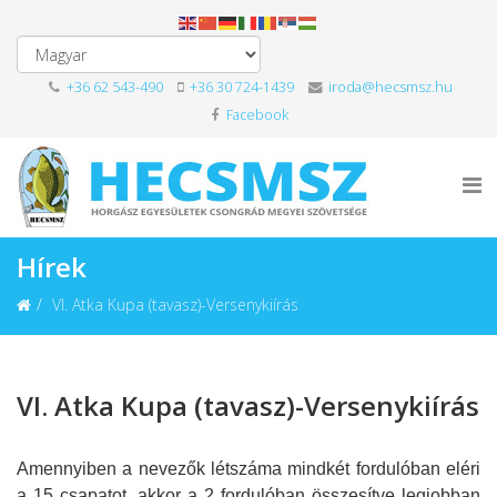
+36 62 543-490
+36 30 724-1439
iroda@hecsmsz.hu
Facebook
Hírek
VI. Atka Kupa (tavasz)-Versenykiírás
VI. Atka Kupa (tavasz)-Versenykiírás
Amennyiben a nevezők létszáma mindkét fordulóban eléri
a 15 csapatot, akkor a 2 fordulóban összesítve legjobban