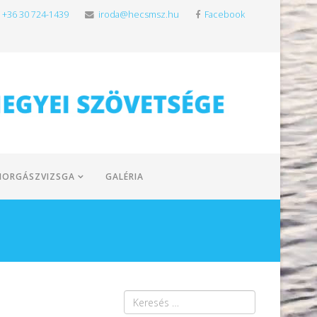
+36 30 724-1439
iroda@hecsmsz.hu
Facebook
HORGÁSZVIZSGA
GALÉRIA