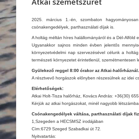
Atkai szemétszüret
2025. március 1.-én, szombaton hagyományosan 
csónakengedélyek, parthasználati díjak is.
A holtág méltán híres halállományáról és a Dél-Alföld 
Ugyanakkor sajnos minden évben jelentős mennyisé
környezetvédelmi nap szervezésével célunk a holtág 
természeti környezetet érintetlenül, szemétmentesen l
Gyülekező reggel 8:00 órakor az Atkai-halőrháznál.
A résztvevő horgászok előnyben részesülnek az idei c
Elérhetőségek:
Atkai Holt-Tisza halőrház, Kovács András: +36(30) 65
Kérjük az atkai horgászokat, minél nagyobb létszámba
Csónakengedélyek váltása, parthasználati díjak fi
1,Szegeden a HECSMSZ irodájában
Cím:6729 Szeged Szabadkai út 72.
Nyitvatartás: