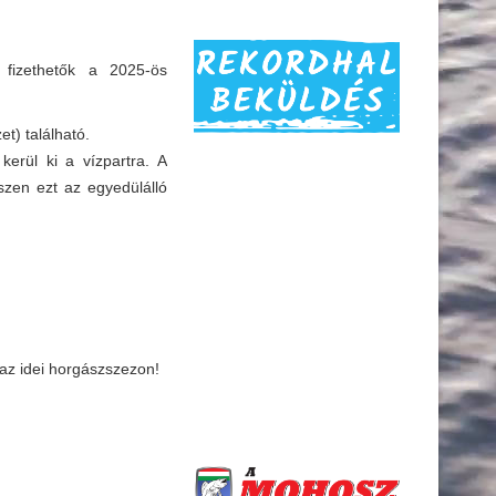
fizethetők a 2025-ös
t) található.
erül ki a vízpartra. A
szen ezt az egyedülálló
az idei horgászszezon!