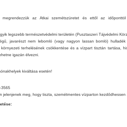
megrendezzük az Atkai szemétszüretet és ettől az időponttól 
egyik legszebb természetvédelmi területén (Pusztaszeri Tájvédelmi Körze
gű, javarészt nem lebomló (vagy nagyon lassan bomló) hulladék k
környezeti terhelésének csökkentése és a vízpart tisztán tartása, hi
ehetne igazán élvezni.
sónakhelyek kiváltása esetén!
5-3565
n jelenjenek meg, hogy tiszta, szemétmentes vízparton kezdődhessen 
zetése: