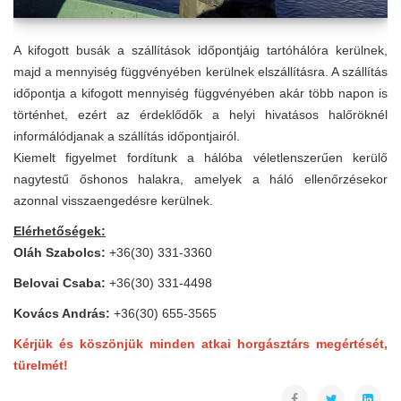
A kifogott busák a szállítások időpontjáig tartóhálóra kerülnek,
majd a mennyiség függvényében kerülnek elszállításra. A szállítás
időpontja a kifogott mennyiség függvényében akár több napon is
történhet, ezért az érdeklődők a helyi hivatásos halőröknél
informálódjanak a szállítás időpontjairól.
Kiemelt figyelmet fordítunk a hálóba véletlenszerűen kerülő
nagytestű őshonos halakra, amelyek a háló ellenőrzésekor
azonnal visszaengedésre kerülnek.
Elérhetőségek:
Oláh Szabolcs:
+36(30) 331-3360
Belovai Csaba:
+36(30) 331-4498
Kovács András:
+36(30) 655-3565
Kérjük és köszönjük minden atkai horgásztárs megértését,
türelmét!