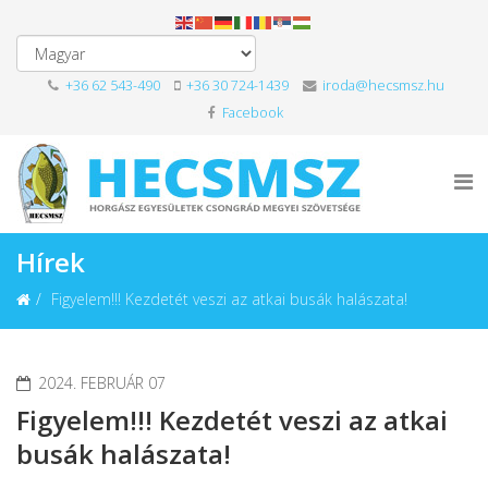
+36 62 543-490
+36 30 724-1439
iroda@hecsmsz.hu
Facebook
Hírek
Figyelem!!! Kezdetét veszi az atkai busák halászata!
2024. FEBRUÁR 07
Figyelem!!! Kezdetét veszi az atkai
busák halászata!