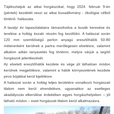
Tájékoztatjuk az atkai horgászokat, hogy 2024. február 9-én
(péntek) kezdetét veszi az atkai busaállomány - ökológiai célból
történő- halászata.
A tavalyi év tapasztalataira támaszkodva a busák keresése és
terelése a holtág északi részén fog kezdődni. A halászat során
120 mm szembőségű perlon anyagú eresztőhálók 50-80
méterenként kerülnek a partra merőlegesen elvetésre, valamint
alkalom adtán tanyavetés fog történni, melyre várjuk a segítő
horgászok jelentkezését.
Az elvetett eresztőhálók kezdete és vége jól láthatóan módon
kerülnek megjelölésre, valamint a hálók környezetének kezdete
piros bójákkal kerül kijelölésre.
A halászat során a holtág teljes területére vonatkozó horgászati
tilalom nem kerül elrendelésre, ugyanakkor az esetleges
akadályozás elkerülése érdekében egyes horgászhelyeken – jól
látható módon – eseti horgászati tilalom kerül alkalmazásra.