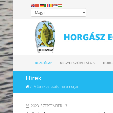
KEZDŐLAP
MEGYEI SZÖVETSÉG
HORG
Hírek
A Salakos csatorna amurjai
2023. SZEPTEMBER 13