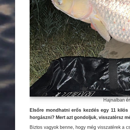
Hajnalban ér
Elsőre mondhatni erős kezdés egy 11 kilós 
horgászni? Mert azt gondoljuk, visszatérsz m
Biztos vagyok benne, hogy még visszatérek a cs