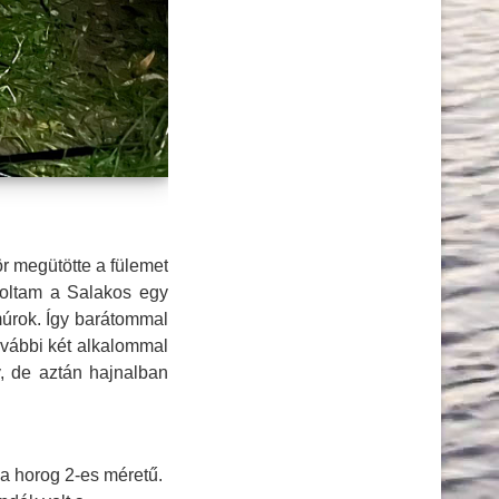
r megütötte a fülemet
doltam a Salakos egy
múrok. Így barátommal
További két alkalommal
y, de aztán hajnalban
 a horog 2-es méretű.