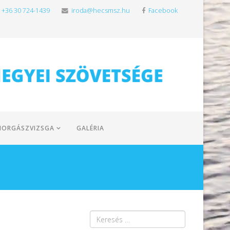
+36 30 724-1439
iroda@hecsmsz.hu
Facebook
HORGÁSZVIZSGA
GALÉRIA