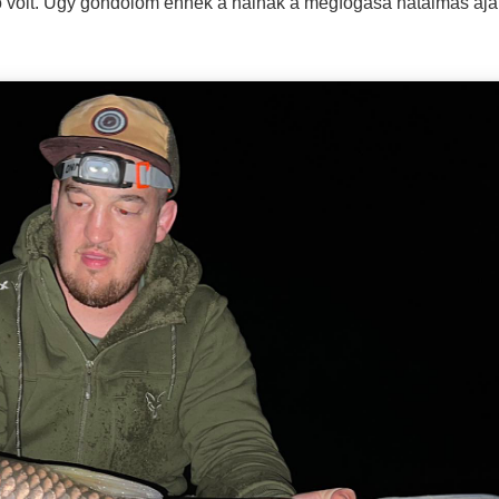
 volt.
Úgy gondolom ennek a halnak a megfogása hatalmas aján