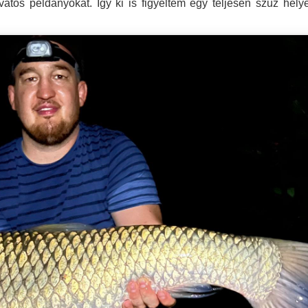
os példányokat. Így ki is figyeltem egy teljesen szűz helye
.