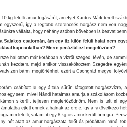
10 kg feletti amur fogásáról, amelyet Kardos Márk terelt szá
m egyszerű, így a legtöbb szerencsés horgász nem veri nag
ésünkre vállalta, hogy néhány szóban bővebben is beavat ben
l a Salakos csatornán, ám egy
tíz kilón felüli halat nem eg
atával kapcsolatban? Merre pecáztál ezt
megelőzően?
rsze hallottam már korábban a vízről szegedi lévén, de semmi 
Dunán kezdtem, majd amikor visszaköltöztem Szegedre egyér
vadvizen bármi megtörténhet, ezért a Csongrád megyei folyóvi
ám csábított le egy általa sűrűn látogatott horgászvízre, a
ajnos egy sem, mivel Nándi hatalmas amurja a szákolásom közben 
akámon sikerült teljesen megfertőződnöm.
Nem is telt el egy
mulatba ejtett ennek a halnak az ereje, így a rákövetkező hétvé
kilogramm feletti, valamint egy 8 kg-os amur került horogra. Pers
 hét alatt az amur horgászata felől és próbáltam minél több