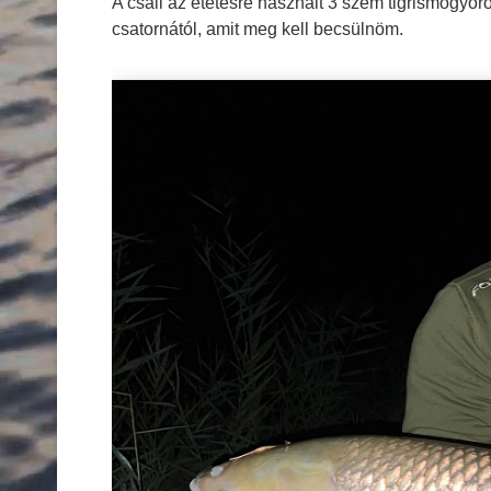
A csali az etetésre használt 3 szem tigrismogyoró
csatornától, amit meg kell becsülnöm.