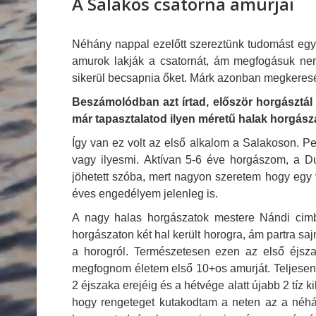
A Salakos csatorna amurjai
Néhány nappal ezelőtt szereztünk tudomást egy 
amurok lakják a csatornát, ám megfogásuk ne
sikerül becsapnia őket. Márk azonban megkeres
Beszámolódban azt írtad, először horgásztá
már tapasztalatod
ilyen méretű halak horgász
Így van ez volt az első alkalom a Salakoson. Pe
vagy ilyesmi. Aktívan 5-6 éve horgászom, a 
jöhetett szóba, mert nagyon szeretem hogy egy 
éves engedélyem jelenleg is.
A nagy halas horgászatok mestere Nándi cimbor
horgászaton két hal került horogra, ám partra s
a horogról. Természetesen ezen az első éjsz
megfognom életem első 10+os amurját. Teljesen á
2 éjszaka erejéig és a hétvége alatt újabb 2 tíz 
hogy rengeteget kutakodtam a neten az a néhány