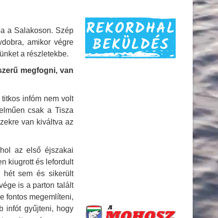
kba a Salakoson. Szép
ydobra, amikor végre
nünket a
részletekbe.
yszerű megfogni, van
titkos infóm nem volt
telműen csak a Tisza
zekre van kiváltva az
hol az első éjszakai
kiugrott és lefordult
 hét sem és sikerült
ge is a parton talált
ze fontos megemlíteni,
 infót gyűjteni, hogy