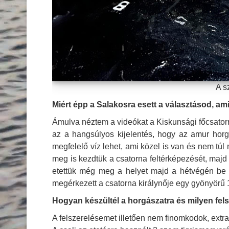
A s
Miért épp a Salakosra esett a választásod, am
Ámulva néztem a videókat a Kiskunsági főcsatorn
az a hangsúlyos kijelentés, hogy az amur horg
megfelelő víz lehet, ami közel is van és nem t
meg is kezdtük a csatorna feltérképezését, majd t
etettük még meg a helyet majd a hétvégén be is
megérkezett a csatorna királynője egy gyönyörű 
Hogyan készültél a horgászatra és milyen fels
A felszerelésemet illetően nem finomkodok, extr