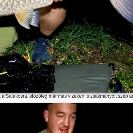
k a Salakosra, előzőleg már más vizeken is zsákmányolt szép 