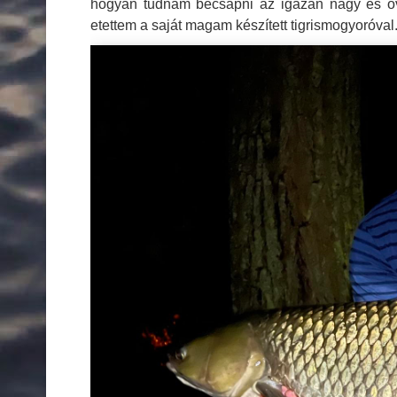
hogyan tudnám becsapni az igazán nagy és óvat
etettem a saját magam készített tigrismogyoróval