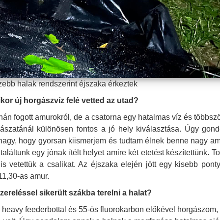
zebb halak rendszerint éjszaka érkeztek
ikor új horgászvíz felé
vetted az utad?
án fogott amurokról, de a csatorna egy hatalmas víz és többszö
ászatánál különösen fontos a jó hely kiválasztása. Úgy gon
úl nagy, hogy gyorsan kiismerjem és tudtam élnek benne nagy a
aláltunk egy jónak ítélt helyet amire két etetést készítettünk. 
 vetettük a csalikat. Az éjszaka elején jött egy kisebb pont
11,30-as amur.
zereléssel sikerült szákba
terelni a halat?
a heavy feederbottal és 55-ös fluorokarbon előkével horgászom,