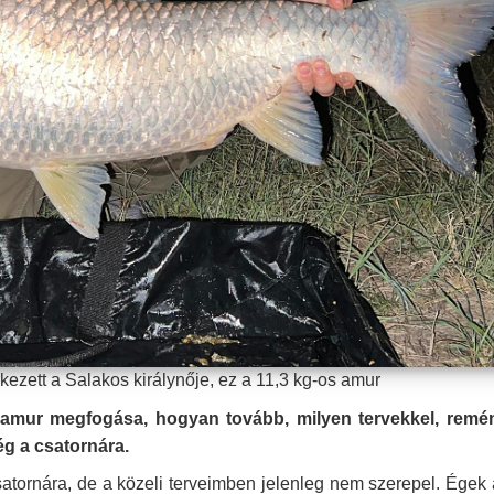
kezett a Salakos királynője, ez a 11,3 kg-os amur
amur megfogása, hogyan tovább, milyen tervekkel, remén
ég a csatornára.
atornára, de a közeli terveimben jelenleg nem szerepel.
Égek 