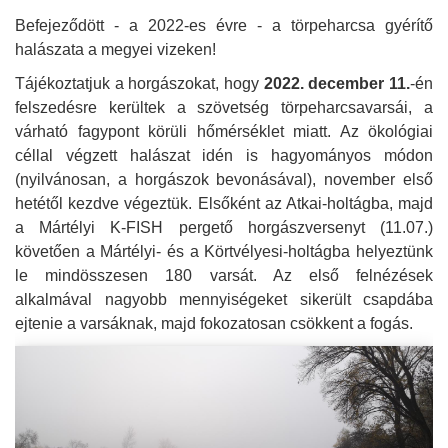
Befejeződött - a 2022-es évre - a törpeharcsa gyérítő
halászata a megyei vizeken!
Tájékoztatjuk a horgászokat, hogy
2022. december 11.
-én
felszedésre kerültek a szövetség törpeharcsavarsái, a
várható fagypont körüli hőmérséklet miatt. Az ökológiai
céllal végzett halászat idén is hagyományos módon
(nyilvánosan, a horgászok bevonásával), november első
hetétől kezdve végeztük. Elsőként az Atkai-holtágba, majd
a Mártélyi K-FISH pergető horgászversenyt (11.07.)
követően a Mártélyi- és a Körtvélyesi-holtágba helyeztünk
le mindösszesen 180 varsát. Az első felnézések
alkalmával nagyobb mennyiségeket sikerült csapdába
ejtenie a varsáknak, majd fokozatosan csökkent a fogás.