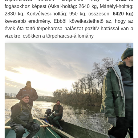
fogásokhoz képest (Atkai-holtág: 2640 kg, Mártélyi-holtág:
2830 kg, Körtvélyesi-holtág: 950 kg, összesen:
6420 kg
)
kevesebb eredmény. Ebből következtethető az, hogy az
évek óta tartó törpeharcsa halászat pozitív hatással van a
vizekre, csökken a törpeharcsa-állomány.