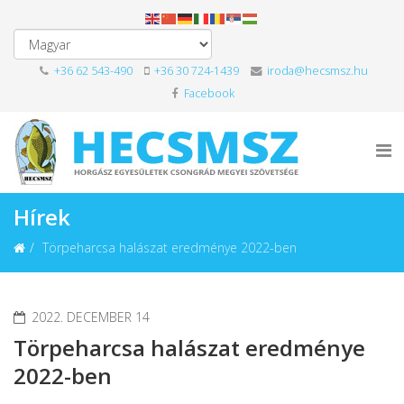
+36 62 543-490
+36 30 724-1439
iroda@hecsmsz.hu
Facebook
Hírek
Törpeharcsa halászat eredménye 2022-ben
2022. DECEMBER 14
Törpeharcsa halászat eredménye
2022-ben