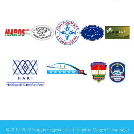
© 2017-2022 Horgász Egyesületek Csongrád Megyei Szövetsége