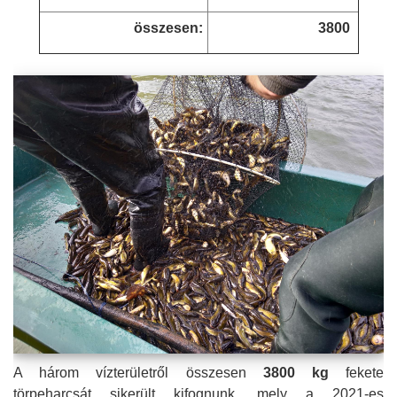
összesen:
3800
A három vízterületről összesen
3800 kg
fekete
törpeharcsát sikerült kifognunk, mely a 2021-es