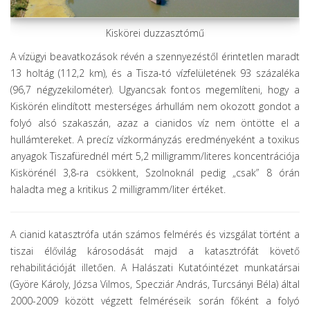
Kiskörei duzzasztómű
A vízügyi beavatkozások révén a szennyezéstől érintetlen maradt
13 holtág (112,2 km), és a Tisza-tó vízfelületének 93 százaléka
(96,7 négyzekilométer). Ugyancsak fontos megemlíteni, hogy a
Kiskörén elindított mesterséges árhullám nem okozott gondot a
folyó alsó szakaszán, azaz a cianidos víz nem öntötte el a
hullámtereket. A precíz vízkormányzás eredményeként a toxikus
anyagok Tiszafürednél mért 5,2 milligramm/literes koncentrációja
Kiskörénél 3,8-ra csökkent, Szolnoknál pedig „csak” 8 órán
haladta meg a kritikus 2 milligramm/liter értéket.
A cianid katasztrófa után számos felmérés és vizsgálat történt a
tiszai élővilág károsodását majd a katasztrófát követő
rehabilitációját illetően. A Halászati Kutatóintézet munkatársai
(Györe Károly, Józsa Vilmos, Specziár András, Turcsányi Béla) által
2000-2009 között végzett felméréseik során főként a folyó