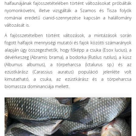
halfaunájának fajösszetételében történt változásokat próbálták
nyomonkövetni, illetve vizsgálták a Szamos és Tisza folyók
romániai eredetű cianid-szennyezése kapcsán a halállomány
változását is.
A fajösszetételben történt változások, a mintázások során
fogott halfajok mennyiségi mutatói és fajok közötti számarányok
alapján úgy összegezhetők, hogy főképp a csuka (Esox lucius), a
dévérkeszeg (Abramis brama), a bodorka (Rutilus rutilus), a küsz
(Alburnus alburnus), a törpeharcsa (Ictalurus sp.) és az
ezüstkárász (Carassius auratus) populáció jelenléte volt
kimutatható, a csuka, az ezüstkárász és a törpeharcsa
biomassza dominanciája mellett.