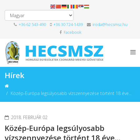
+36 62 543-490
+36 30 724-1439
iroda@hecsmsz.hu
Facebook
Hírek
Közép-Európa legsúlyosabb vízszennyezése történt 18 éve...
2018. FEBRUÁR 02
Közép-Európa legsúlyosabb
vízszennyezése történt 18 éve...