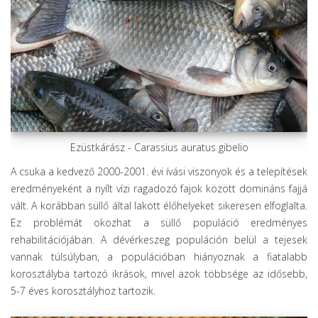
Ezüstkárász - Carassius auratus gibelio
A csuka a kedvező 2000-2001. évi ívási viszonyok és a telepítések
eredményeként a nyílt vízi ragadozó fajok között domináns fajjá
vált. A korábban süllő által lakott élőhelyeket sikeresen elfoglalta.
Ez problémát okozhat a süllő populáció eredményes
rehabilitációjában. A dévérkeszeg populáción belül a tejesek
vannak túlsúlyban, a populációban hiányoznak a fiatalabb
korosztályba tartozó ikrások, mivel azok többsége az idősebb,
5-7 éves korosztályhoz tartozik.