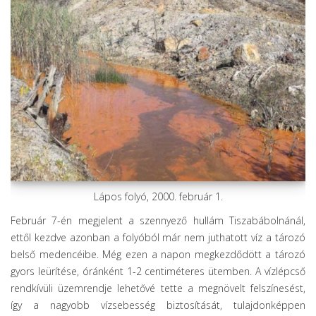
Lápos folyó, 2000. február 1.
Február 7-én megjelent a szennyező hullám Tiszabábolnánál,
ettől kezdve azonban a folyóból már nem juthatott víz a tározó
belső medencéibe. Még ezen a napon megkezdődött a tározó
gyors leürítése, óránként 1-2 centiméteres ütemben. A vízlépcső
rendkívüli üzemrendje lehetővé tette a megnövelt felszínesést,
így a nagyobb vízsebesség biztosítását, tulajdonképpen