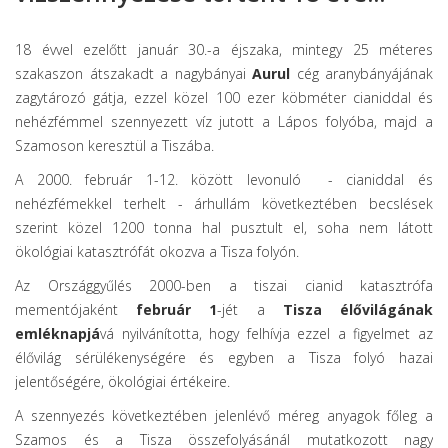
18 évvel ezelőtt január 30.-a éjszaka, mintegy 25 méteres
szakaszon átszakadt a nagybányai
Aurul
cég aranybányájának
zagytározó gátja, ezzel közel 100 ezer köbméter cianiddal és
nehézfémmel szennyezett víz jutott a Lápos folyóba, majd a
Szamoson keresztül a Tiszába.
A 2000. február 1-12. között levonuló - cianiddal és
nehézfémekkel terhelt - árhullám következtében becslések
szerint közel 1200 tonna hal pusztult el, soha nem látott
ökológiai katasztrófát okozva a Tisza folyón.
Az Országgyűlés 2000-ben a tiszai cianid katasztrófa
mementójaként
február 1
-jét a
Tisza élővilágának
emléknapjá
vá nyilvánította, hogy felhívja ezzel a figyelmet az
élővilág sérülékenységére és egyben a Tisza folyó hazai
jelentőségére, ökológiai értékeire.
A szennyezés következtében jelenlévő méreg anyagok főleg a
Szamos és a Tisza összefolyásánál mutatkozott nagy