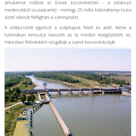
árhullámot indított el. Ennek köszönhetően - a víztározó
medencéiből visszaáramló - mintegy 25 millió köbméternyi tiszta
vízzel sikerült felhígítani a szennyezést.
A vízlépcsőnél egyrészt a zsilipkapuk felett és alatt, illetve a
turbinákon keresztül távozott az ily módon levegőztetett víz,
miközben félóránként vizsgálták a cianid koncentrációját.