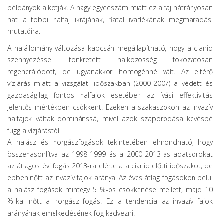
példányok alkotják. A nagy egyedszám miatt ez a faj hátrányosan
hat a többi halfaj ikrájának, fiatal ivadékának megmaradási
mutatóira.
A halállomány változása kapcsán megállapítható, hogy a cianid
szennyezéssel tönkretett halközösség fokozatosan
regenerálódott, de ugyanakkor homogénné vált. Az eltérő
vízjárás miatt a vizsgálati időszakban (2000-2007) a védett és
gazdaságilag fontos halfajok esetében az ívási effektivitás
jelentős mértékben csökkent. Ezeken a szakaszokon az invazív
halfajok váltak dominánssá, mivel azok szaporodása kevésbé
függ a vízjárástól.
A halász és horgászfogások tekintetében elmondható, hogy
összehasonlítva az 1998-1999 és a 2000-2013-as adatsorokat
az átlagos évi fogás 2013-ra elérte a a cianid előtti időszakot, de
ebben nőtt az invazív fajok aránya. Az éves átlag fogásokon belül
a halász fogások mintegy 5 %-os csökkenése mellett, majd 10
%-kal nőtt a horgász fogás. Ez a tendencia az invazív fajok
arányának emelkedésének fog kedvezni.