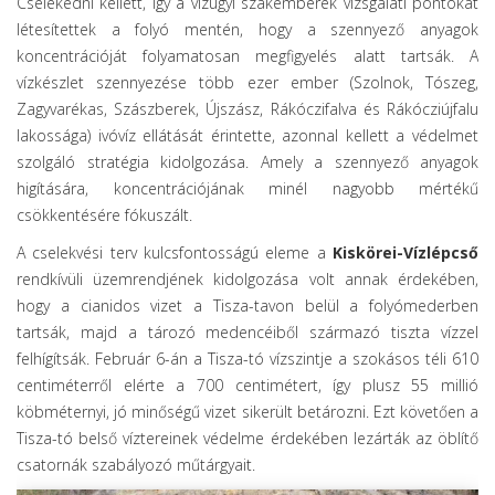
Cselekedni kellett, így a vízügyi szakemberek vizsgálati pontokat
létesítettek a folyó mentén, hogy a szennyező anyagok
koncentrációját folyamatosan megfigyelés alatt tartsák. A
vízkészlet szennyezése több ezer ember (Szolnok, Tószeg,
Zagyvarékas, Szászberek, Újszász, Rákóczifalva és Rákócziújfalu
lakossága) ivóvíz ellátását érintette, azonnal kellett a védelmet
szolgáló stratégia kidolgozása. Amely a szennyező anyagok
higítására, koncentrációjának minél nagyobb mértékű
csökkentésére fókuszált.
A cselekvési terv kulcsfontosságú eleme a
Kiskörei-Vízlépcső
rendkívüli üzemrendjének kidolgozása volt annak érdekében,
hogy a cianidos vizet a Tisza-tavon belül a folyómederben
tartsák, majd a tározó medencéiből származó tiszta vízzel
felhígítsák. Február 6-án a Tisza-tó vízszintje a szokásos téli 610
centiméterről elérte a 700 centimétert, így plusz 55 millió
köbméternyi, jó minőségű vizet sikerült betározni. Ezt követően a
Tisza-tó belső víztereinek védelme érdekében lezárták az öblítő
csatornák szabályozó műtárgyait.