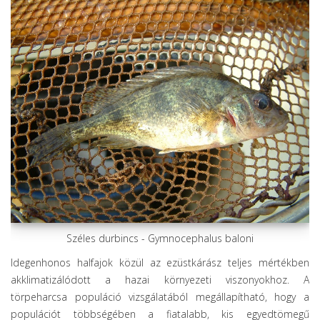
Széles durbincs - Gymnocephalus baloni
Idegenhonos halfajok közül az ezüstkárász teljes mértékben
akklimatizálódott a hazai környezeti viszonyokhoz. A
törpeharcsa populáció vizsgálatából megállapítható, hogy a
populációt többségében a fiatalabb, kis egyedtömegű