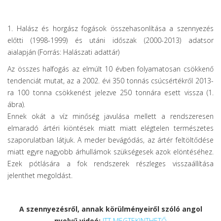
1. Halász és horgász fogások összehasonlítása a szennyezés
előtti (1998-1999) és utáni időszak (2000-2013) adatsor
aialapján (Forrás: Halászati adattár)
Az összes halfogás az elmúlt 10 évben folyamatosan csökkenő
tendenciát mutat, az a 2002. évi 350 tonnás csúcsértékről 2013-
ra 100 tonna csökkenést jelezve 250 tonnára esett vissza (1.
ábra).
Ennek okát a víz minőség javulása mellett a rendszeresen
elmaradó ártéri kiöntések miatt miatt elégtelen természetes
szaporulatban látjuk. A meder bevágódás, az ártér feltöltődése
miatt egyre nagyobb árhullámok szükségesek azok elöntéséhez.
Ezek pótlására a fok rendszerek részleges visszaállítása
jelenthet megoldást.
A szennyezésről, annak körülményeiről szóló angol
nyelvű videó:
ITT MEGTEKINTHETŐ